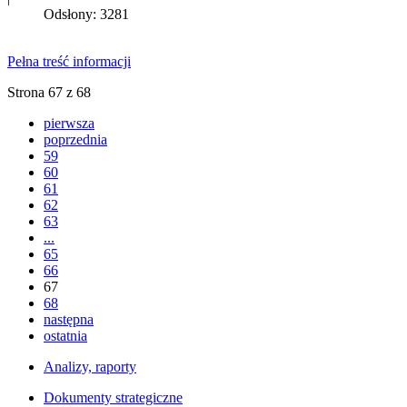
Odsłony: 3281
Pełna treść informacji
Strona 67 z 68
pierwsza
poprzednia
59
60
61
62
63
...
65
66
67
68
następna
ostatnia
Analizy, raporty
Dokumenty strategiczne