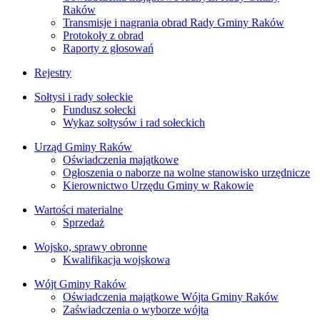
Raków
Transmisje i nagrania obrad Rady Gminy Raków
Protokoły z obrad
Raporty z głosowań
Rejestry
Sołtysi i rady sołeckie
Fundusz sołecki
Wykaz sołtysów i rad sołeckich
Urząd Gminy Raków
Oświadczenia majątkowe
Ogłoszenia o naborze na wolne stanowisko urzędnicze
Kierownictwo Urzędu Gminy w Rakowie
Wartości materialne
Sprzedaż
Wojsko, sprawy obronne
Kwalifikacja wojskowa
Wójt Gminy Raków
Oświadczenia majątkowe Wójta Gminy Raków
Zaświadczenia o wyborze wójta