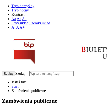
Tryb domyślny
Tryb nocny
Kontrast
Aa
Aa
Aa
Stały układ
Szeroki układ
A-
A
A+
Szukaj...
Szukaj
Jesteś tutaj:
Start
Zamówienia publiczne
Zamówienia publiczne