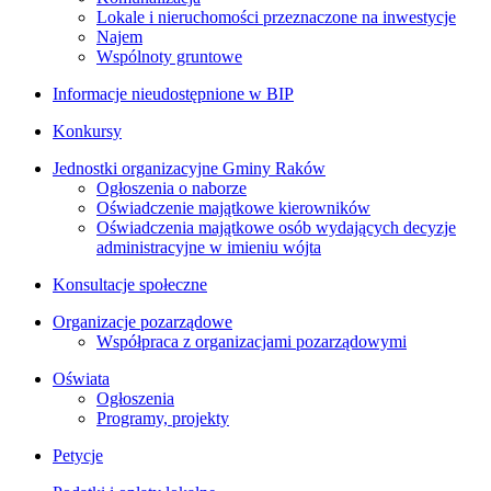
Lokale i nieruchomości przeznaczone na inwestycje
Najem
Wspólnoty gruntowe
Informacje nieudostępnione w BIP
Konkursy
Jednostki organizacyjne Gminy Raków
Ogłoszenia o naborze
Oświadczenie majątkowe kierowników
Oświadczenia majątkowe osób wydających decyzje
administracyjne w imieniu wójta
Konsultacje społeczne
Organizacje pozarządowe
Współpraca z organizacjami pozarządowymi
Oświata
Ogłoszenia
Programy, projekty
Petycje