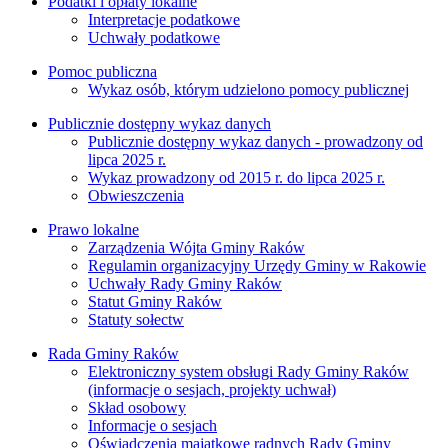
Podatki i opłaty lokalne
Interpretacje podatkowe
Uchwały podatkowe
Pomoc publiczna
Wykaz osób, którym udzielono pomocy publicznej
Publicznie dostępny wykaz danych
Publicznie dostępny wykaz danych - prowadzony od
lipca 2025 r.
Wykaz prowadzony od 2015 r. do lipca 2025 r.
Obwieszczenia
Prawo lokalne
Zarządzenia Wójta Gminy Raków
Regulamin organizacyjny Urzędy Gminy w Rakowie
Uchwały Rady Gminy Raków
Statut Gminy Raków
Statuty sołectw
Rada Gminy Raków
Elektroniczny system obsługi Rady Gminy Raków
(informacje o sesjach, projekty uchwał)
Skład osobowy
Informacje o sesjach
Oświadczenia majątkowe radnych Rady Gminy