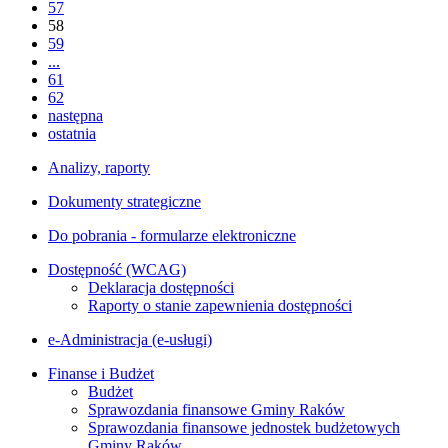
57
58
59
...
61
62
następna
ostatnia
Analizy, raporty
Dokumenty strategiczne
Do pobrania - formularze elektroniczne
Dostępność (WCAG)
Deklaracja dostępności
Raporty o stanie zapewnienia dostępności
e-Administracja (e-usługi)
Finanse i Budżet
Budżet
Sprawozdania finansowe Gminy Raków
Sprawozdania finansowe jednostek budżetowych
Gminy Raków