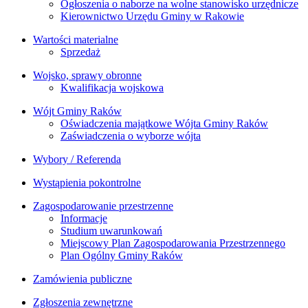
Ogłoszenia o naborze na wolne stanowisko urzędnicze
Kierownictwo Urzędu Gminy w Rakowie
Wartości materialne
Sprzedaż
Wojsko, sprawy obronne
Kwalifikacja wojskowa
Wójt Gminy Raków
Oświadczenia majątkowe Wójta Gminy Raków
Zaświadczenia o wyborze wójta
Wybory / Referenda
Wystąpienia pokontrolne
Zagospodarowanie przestrzenne
Informacje
Studium uwarunkowań
Miejscowy Plan Zagospodarowania Przestrzennego
Plan Ogólny Gminy Raków
Zamówienia publiczne
Zgłoszenia zewnętrzne