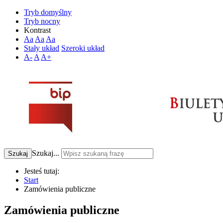
Tryb domyślny
Tryb nocny
Kontrast
Aa
Aa
Aa
Stały układ
Szeroki układ
A-
A
A+
Szukaj...
Szukaj
Jesteś tutaj:
Start
Zamówienia publiczne
Zamówienia publiczne