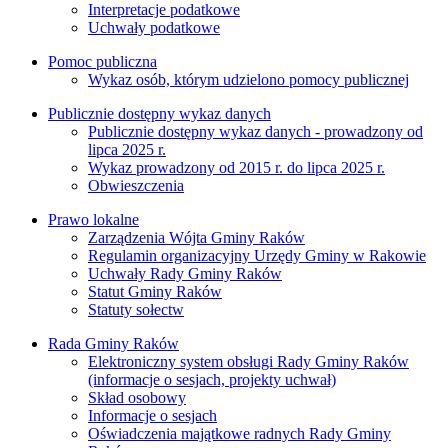
Interpretacje podatkowe
Uchwały podatkowe
Pomoc publiczna
Wykaz osób, którym udzielono pomocy publicznej
Publicznie dostępny wykaz danych
Publicznie dostępny wykaz danych - prowadzony od
lipca 2025 r.
Wykaz prowadzony od 2015 r. do lipca 2025 r.
Obwieszczenia
Prawo lokalne
Zarządzenia Wójta Gminy Raków
Regulamin organizacyjny Urzędy Gminy w Rakowie
Uchwały Rady Gminy Raków
Statut Gminy Raków
Statuty sołectw
Rada Gminy Raków
Elektroniczny system obsługi Rady Gminy Raków
(informacje o sesjach, projekty uchwał)
Skład osobowy
Informacje o sesjach
Oświadczenia majątkowe radnych Rady Gminy