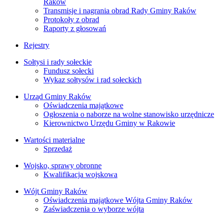
Raków
Transmisje i nagrania obrad Rady Gminy Raków
Protokoły z obrad
Raporty z głosowań
Rejestry
Sołtysi i rady sołeckie
Fundusz sołecki
Wykaz sołtysów i rad sołeckich
Urząd Gminy Raków
Oświadczenia majątkowe
Ogłoszenia o naborze na wolne stanowisko urzędnicze
Kierownictwo Urzędu Gminy w Rakowie
Wartości materialne
Sprzedaż
Wojsko, sprawy obronne
Kwalifikacja wojskowa
Wójt Gminy Raków
Oświadczenia majątkowe Wójta Gminy Raków
Zaświadczenia o wyborze wójta