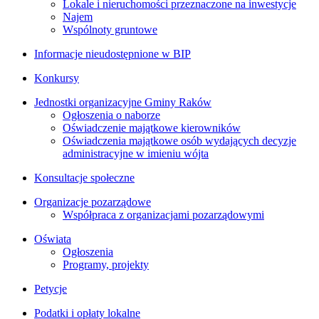
Lokale i nieruchomości przeznaczone na inwestycje
Najem
Wspólnoty gruntowe
Informacje nieudostępnione w BIP
Konkursy
Jednostki organizacyjne Gminy Raków
Ogłoszenia o naborze
Oświadczenie majątkowe kierowników
Oświadczenia majątkowe osób wydających decyzje
administracyjne w imieniu wójta
Konsultacje społeczne
Organizacje pozarządowe
Współpraca z organizacjami pozarządowymi
Oświata
Ogłoszenia
Programy, projekty
Petycje
Podatki i opłaty lokalne