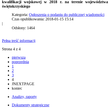
kwalifikacji wojskowej w 2018 r. na terenie województwa
świętokrzyskiego
Kategoria:
Ogłoszenia o podaniu do publicznej wiadomości
Czas opublikowania: 2018-01-15 15:14
|
Odsłony: 1464
Pełna treść informacji
Strona 4 z 4
pierwsza
poprzednia
1
2
3
4
JNEXTPAGE
koniec
Analizy, raporty
Dokumenty strategiczne