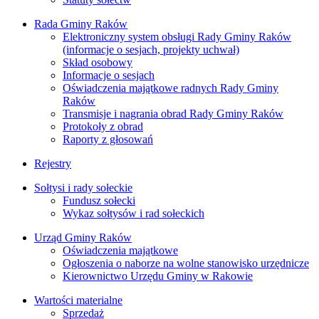
Rada Gminy Raków
Elektroniczny system obsługi Rady Gminy Raków
(informacje o sesjach, projekty uchwał)
Skład osobowy
Informacje o sesjach
Oświadczenia majątkowe radnych Rady Gminy
Raków
Transmisje i nagrania obrad Rady Gminy Raków
Protokoły z obrad
Raporty z głosowań
Rejestry
Sołtysi i rady sołeckie
Fundusz sołecki
Wykaz sołtysów i rad sołeckich
Urząd Gminy Raków
Oświadczenia majątkowe
Ogłoszenia o naborze na wolne stanowisko urzędnicze
Kierownictwo Urzędu Gminy w Rakowie
Wartości materialne
Sprzedaż