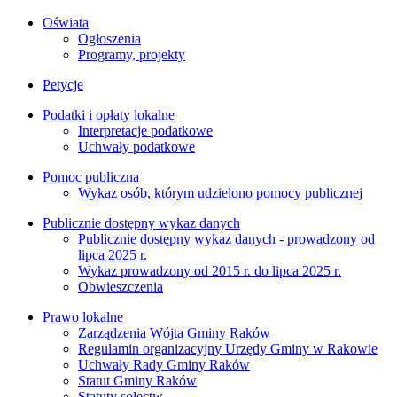
Oświata
Ogłoszenia
Programy, projekty
Petycje
Podatki i opłaty lokalne
Interpretacje podatkowe
Uchwały podatkowe
Pomoc publiczna
Wykaz osób, którym udzielono pomocy publicznej
Publicznie dostępny wykaz danych
Publicznie dostępny wykaz danych - prowadzony od
lipca 2025 r.
Wykaz prowadzony od 2015 r. do lipca 2025 r.
Obwieszczenia
Prawo lokalne
Zarządzenia Wójta Gminy Raków
Regulamin organizacyjny Urzędy Gminy w Rakowie
Uchwały Rady Gminy Raków
Statut Gminy Raków
Statuty sołectw