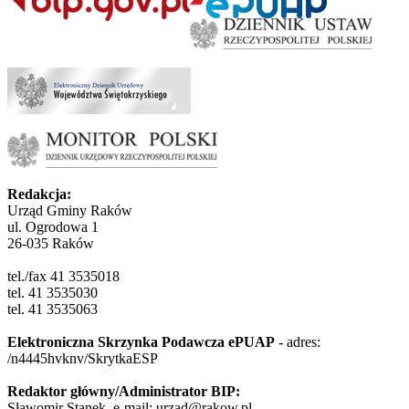
Redakcja:
Urząd Gminy Raków
ul. Ogrodowa 1
26-035 Raków
tel./fax 41 3535018
tel. 41 3535030
tel. 41 3535063
Elektroniczna Skrzynka Podawcza ePUAP
- adres:
/n4445hvknv/SkrytkaESP
Redaktor główny/Administrator BIP:
Sławomir Stanek, e-mail: urzad@rakow.pl