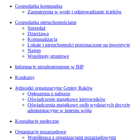
Gospodarka komunalna
Zaopatrzenia w wodę i odprowadzanie ścieków
Gospodarka nieruchomościami
Sprzedaż
Dzierżawa
Komunalizacja
Lokale i nieruchomości przeznaczone na inwestycje
Najem
Wspólnoty gruntowe
Informacje nieudostępnione w BIP
Konkursy
Jednostki organizacyjne Gminy Raków
Ogłoszenia o naborze
Oświadczenie majątkowe kierowników
Oświadczenia majątkowe osób wydających decyzje
administracyjne w imieniu wójta
Konsultacje społeczne
Organizacje pozarządowe
Współpraca z organizacjami pozarządowymi