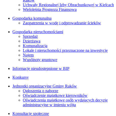
Raków
Uchwały Regionalnej Izby Obrachunkowej w Kielcach
Wieloletnia Prognoza Finansowa
Gospodarka komunalna
Zaopatrzenia w wodę i odprowadzanie ścieków
Gospodarka nieruchomościami
Sprzedaż
Dzierżawa
Komunalizacja
Lokale i nieruchomości przeznaczone na inwestycje
Najem
Wspólnoty gruntowe
Informacje nieudostępnione w BIP
Konkursy
Jednostki organizacyjne Gminy Raków
Ogłoszenia o naborze
Oświadczenie majątkowe kierowników
Oświadczenia majątkowe osób wydających decyzje
administracyjne w imieniu wójta
Konsultacje społeczne