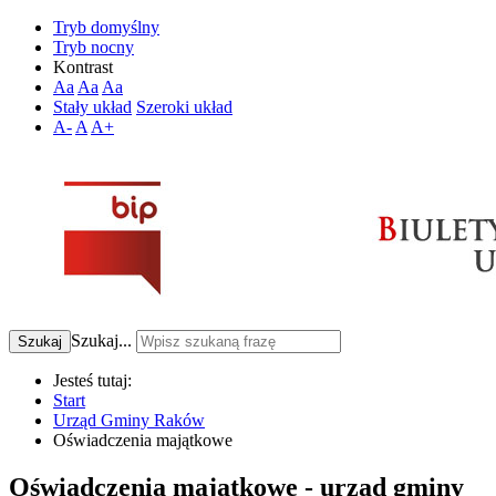
Tryb domyślny
Tryb nocny
Kontrast
Aa
Aa
Aa
Stały układ
Szeroki układ
A-
A
A+
Szukaj...
Szukaj
Jesteś tutaj:
Start
Urząd Gminy Raków
Oświadczenia majątkowe
Oświadczenia majątkowe - urząd gminy