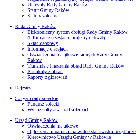
Uchwały Rady Gminy Raków
Statut Gminy Raków
Statuty sołectw
Rada Gminy Raków
Elektroniczny system obsługi Rady Gminy Raków
(informacje o sesjach, projekty uchwał)
Skład osobowy
Informacje o sesjach
Oświadczenia majątkowe radnych Rady Gminy
Raków
Transmisje i nagrania obrad Rady Gminy Raków
Protokoły z obrad
Raporty z głosowań
Rejestry
Sołtysi i rady sołeckie
Fundusz sołecki
Wykaz sołtysów i rad sołeckich
Urząd Gminy Raków
Oświadczenia majątkowe
Ogłoszenia o naborze na wolne stanowisko urzędnicze
Kierownictwo Urzędu Gminy w Rakowie