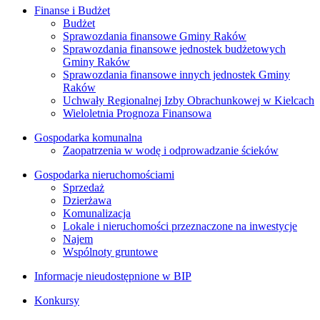
Finanse i Budżet
Budżet
Sprawozdania finansowe Gminy Raków
Sprawozdania finansowe jednostek budżetowych
Gminy Raków
Sprawozdania finansowe innych jednostek Gminy
Raków
Uchwały Regionalnej Izby Obrachunkowej w Kielcach
Wieloletnia Prognoza Finansowa
Gospodarka komunalna
Zaopatrzenia w wodę i odprowadzanie ścieków
Gospodarka nieruchomościami
Sprzedaż
Dzierżawa
Komunalizacja
Lokale i nieruchomości przeznaczone na inwestycje
Najem
Wspólnoty gruntowe
Informacje nieudostępnione w BIP
Konkursy