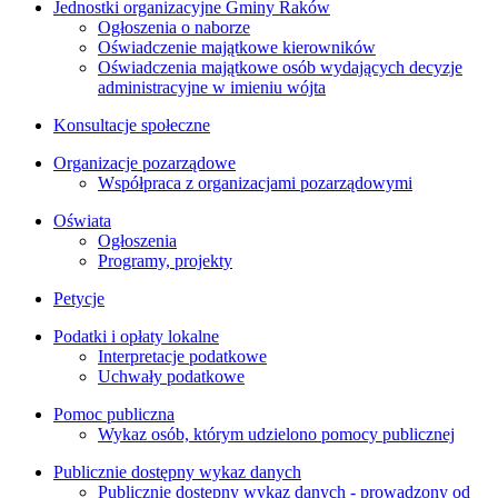
Jednostki organizacyjne Gminy Raków
Ogłoszenia o naborze
Oświadczenie majątkowe kierowników
Oświadczenia majątkowe osób wydających decyzje
administracyjne w imieniu wójta
Konsultacje społeczne
Organizacje pozarządowe
Współpraca z organizacjami pozarządowymi
Oświata
Ogłoszenia
Programy, projekty
Petycje
Podatki i opłaty lokalne
Interpretacje podatkowe
Uchwały podatkowe
Pomoc publiczna
Wykaz osób, którym udzielono pomocy publicznej
Publicznie dostępny wykaz danych
Publicznie dostępny wykaz danych - prowadzony od