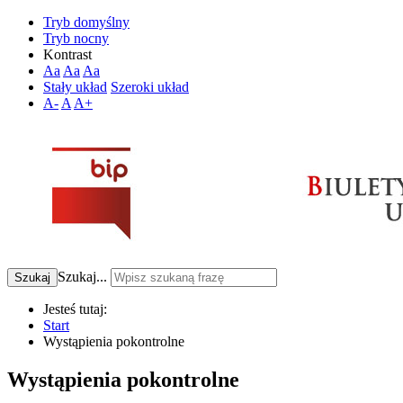
Tryb domyślny
Tryb nocny
Kontrast
Aa
Aa
Aa
Stały układ
Szeroki układ
A-
A
A+
Szukaj...
Szukaj
Jesteś tutaj:
Start
Wystąpienia pokontrolne
Wystąpienia pokontrolne