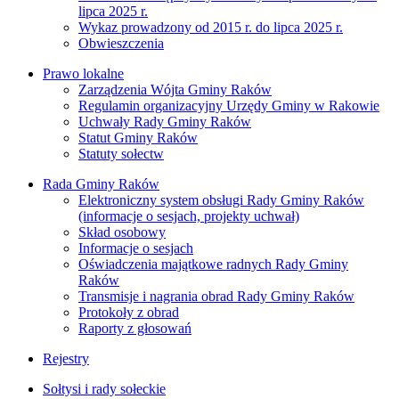
lipca 2025 r.
Wykaz prowadzony od 2015 r. do lipca 2025 r.
Obwieszczenia
Prawo lokalne
Zarządzenia Wójta Gminy Raków
Regulamin organizacyjny Urzędy Gminy w Rakowie
Uchwały Rady Gminy Raków
Statut Gminy Raków
Statuty sołectw
Rada Gminy Raków
Elektroniczny system obsługi Rady Gminy Raków
(informacje o sesjach, projekty uchwał)
Skład osobowy
Informacje o sesjach
Oświadczenia majątkowe radnych Rady Gminy
Raków
Transmisje i nagrania obrad Rady Gminy Raków
Protokoły z obrad
Raporty z głosowań
Rejestry
Sołtysi i rady sołeckie