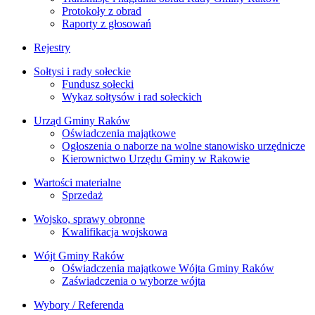
Protokoły z obrad
Raporty z głosowań
Rejestry
Sołtysi i rady sołeckie
Fundusz sołecki
Wykaz sołtysów i rad sołeckich
Urząd Gminy Raków
Oświadczenia majątkowe
Ogłoszenia o naborze na wolne stanowisko urzędnicze
Kierownictwo Urzędu Gminy w Rakowie
Wartości materialne
Sprzedaż
Wojsko, sprawy obronne
Kwalifikacja wojskowa
Wójt Gminy Raków
Oświadczenia majątkowe Wójta Gminy Raków
Zaświadczenia o wyborze wójta
Wybory / Referenda