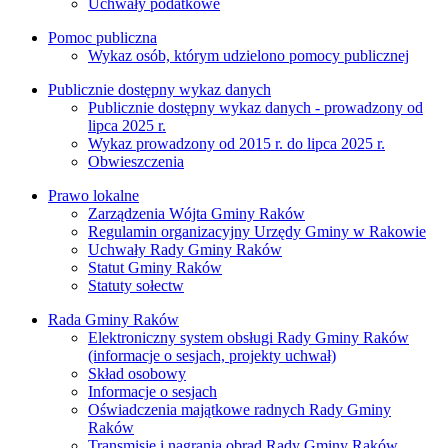
Uchwały podatkowe
Pomoc publiczna
Wykaz osób, którym udzielono pomocy publicznej
Publicznie dostępny wykaz danych
Publicznie dostępny wykaz danych - prowadzony od
lipca 2025 r.
Wykaz prowadzony od 2015 r. do lipca 2025 r.
Obwieszczenia
Prawo lokalne
Zarządzenia Wójta Gminy Raków
Regulamin organizacyjny Urzędy Gminy w Rakowie
Uchwały Rady Gminy Raków
Statut Gminy Raków
Statuty sołectw
Rada Gminy Raków
Elektroniczny system obsługi Rady Gminy Raków
(informacje o sesjach, projekty uchwał)
Skład osobowy
Informacje o sesjach
Oświadczenia majątkowe radnych Rady Gminy
Raków
Transmisje i nagrania obrad Rady Gminy Raków