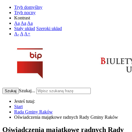
Tryb domyślny
Tryb nocny
Kontrast
Aa
Aa
Aa
Stały układ
Szeroki układ
A-
A
A+
Szukaj...
Szukaj
Jesteś tutaj:
Start
Rada Gminy Raków
Oświadczenia majątkowe radnych Rady Gminy Raków
Oświadczenia majątkowe radnych Rady