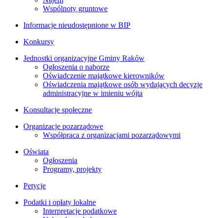
Wspólnoty gruntowe
Informacje nieudostępnione w BIP
Konkursy
Jednostki organizacyjne Gminy Raków
Ogłoszenia o naborze
Oświadczenie majątkowe kierowników
Oświadczenia majątkowe osób wydających decyzje
administracyjne w imieniu wójta
Konsultacje społeczne
Organizacje pozarządowe
Współpraca z organizacjami pozarządowymi
Oświata
Ogłoszenia
Programy, projekty
Petycje
Podatki i opłaty lokalne
Interpretacje podatkowe