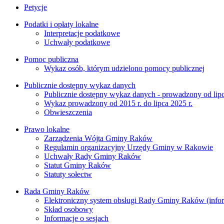
Petycje
Podatki i opłaty lokalne
Interpretacje podatkowe
Uchwały podatkowe
Pomoc publiczna
Wykaz osób, którym udzielono pomocy publicznej
Publicznie dostępny wykaz danych
Publicznie dostępny wykaz danych - prowadzony od lipc
Wykaz prowadzony od 2015 r. do lipca 2025 r.
Obwieszczenia
Prawo lokalne
Zarządzenia Wójta Gminy Raków
Regulamin organizacyjny Urzędy Gminy w Rakowie
Uchwały Rady Gminy Raków
Statut Gminy Raków
Statuty sołectw
Rada Gminy Raków
Elektroniczny system obsługi Rady Gminy Raków (inform
Skład osobowy
Informacje o sesjach