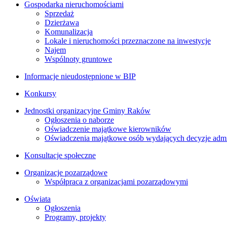
Gospodarka nieruchomościami
Sprzedaż
Dzierżawa
Komunalizacja
Lokale i nieruchomości przeznaczone na inwestycje
Najem
Wspólnoty gruntowe
Informacje nieudostępnione w BIP
Konkursy
Jednostki organizacyjne Gminy Raków
Ogłoszenia o naborze
Oświadczenie majątkowe kierowników
Oświadczenia majątkowe osób wydających decyzje admin
Konsultacje społeczne
Organizacje pozarządowe
Współpraca z organizacjami pozarządowymi
Oświata
Ogłoszenia
Programy, projekty