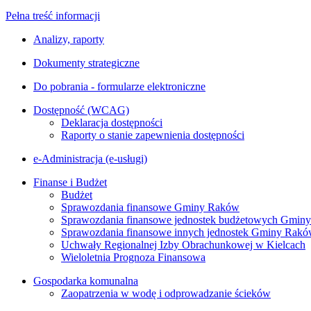
Pełna treść informacji
Analizy, raporty
Dokumenty strategiczne
Do pobrania - formularze elektroniczne
Dostępność (WCAG)
Deklaracja dostępności
Raporty o stanie zapewnienia dostępności
e-Administracja (e-usługi)
Finanse i Budżet
Budżet
Sprawozdania finansowe Gminy Raków
Sprawozdania finansowe jednostek budżetowych Gmin
Sprawozdania finansowe innych jednostek Gminy Rak
Uchwały Regionalnej Izby Obrachunkowej w Kielcach
Wieloletnia Prognoza Finansowa
Gospodarka komunalna
Zaopatrzenia w wodę i odprowadzanie ścieków