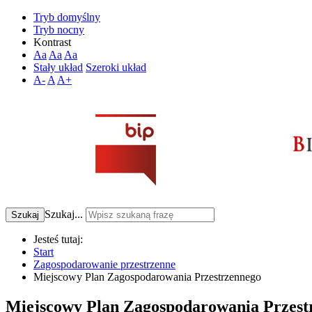
Tryb domyślny
Tryb nocny
Kontrast
Aa
Aa
Aa
Stały układ
Szeroki układ
A-
A
A+
Szukaj...
Szukaj
Jesteś tutaj:
Start
Zagospodarowanie przestrzenne
Miejscowy Plan Zagospodarowania Przestrzennego
Miejscowy Plan Zagospodarowania Przest