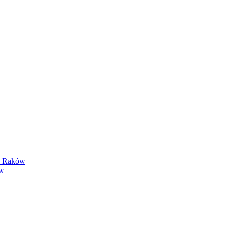
y Raków
ów