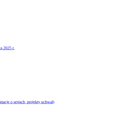
a 2025 r.
acje o sesjach, projekty uchwał)