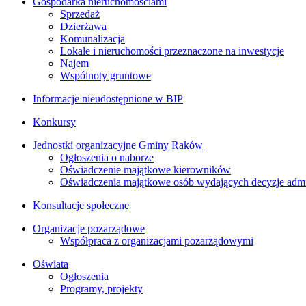
Gospodarka nieruchomościami
Sprzedaż
Dzierżawa
Komunalizacja
Lokale i nieruchomości przeznaczone na inwestycje
Najem
Wspólnoty gruntowe
Informacje nieudostępnione w BIP
Konkursy
Jednostki organizacyjne Gminy Raków
Ogłoszenia o naborze
Oświadczenie majątkowe kierowników
Oświadczenia majątkowe osób wydających decyzje admin
Konsultacje społeczne
Organizacje pozarządowe
Współpraca z organizacjami pozarządowymi
Oświata
Ogłoszenia
Programy, projekty