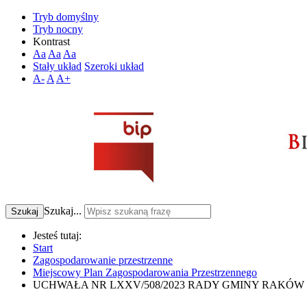
Tryb domyślny
Tryb nocny
Kontrast
Aa
Aa
Aa
Stały układ
Szeroki układ
A-
A
A+
Szukaj...
Szukaj
Jesteś tutaj:
Start
Zagospodarowanie przestrzenne
Miejscowy Plan Zagospodarowania Przestrzennego
UCHWAŁA NR LXXV/508/2023 RADY GMINY RAKÓW z dnia 29