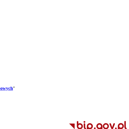
bowych
"