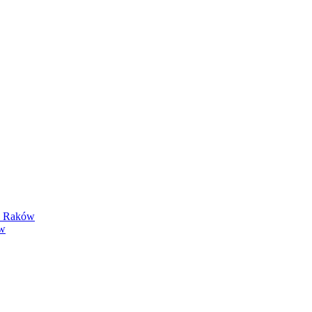
y Raków
ów