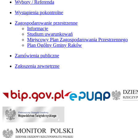
Wybory / Referenda
Wystąpienia pokontrolne
Zagospodarowanie przestrzenne
Informacje
Studium uwarunkowań
Miejscowy Plan Zagospodarowania Przestrzennego
Plan Ogólny Gminy Raków
Zamówienia publiczne
Zgłoszenia zewnętrzne