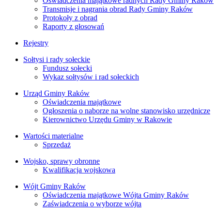
Oświadczenia majątkowe radnych Rady Gminy Raków
Transmisje i nagrania obrad Rady Gminy Raków
Protokoły z obrad
Raporty z głosowań
Rejestry
Sołtysi i rady sołeckie
Fundusz sołecki
Wykaz sołtysów i rad sołeckich
Urząd Gminy Raków
Oświadczenia majątkowe
Ogłoszenia o naborze na wolne stanowisko urzędnicze
Kierownictwo Urzędu Gminy w Rakowie
Wartości materialne
Sprzedaż
Wojsko, sprawy obronne
Kwalifikacja wojskowa
Wójt Gminy Raków
Oświadczenia majątkowe Wójta Gminy Raków
Zaświadczenia o wyborze wójta