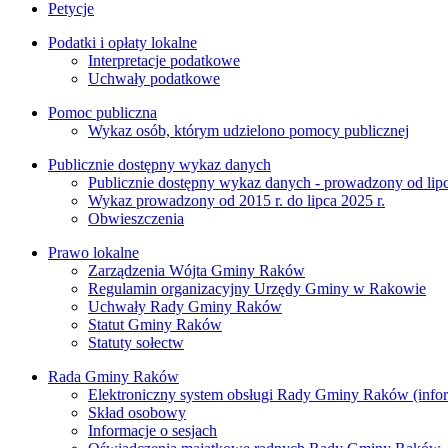
Petycje
Podatki i opłaty lokalne
Interpretacje podatkowe
Uchwały podatkowe
Pomoc publiczna
Wykaz osób, którym udzielono pomocy publicznej
Publicznie dostępny wykaz danych
Publicznie dostępny wykaz danych - prowadzony od lipc
Wykaz prowadzony od 2015 r. do lipca 2025 r.
Obwieszczenia
Prawo lokalne
Zarządzenia Wójta Gminy Raków
Regulamin organizacyjny Urzędy Gminy w Rakowie
Uchwały Rady Gminy Raków
Statut Gminy Raków
Statuty sołectw
Rada Gminy Raków
Elektroniczny system obsługi Rady Gminy Raków (inform
Skład osobowy
Informacje o sesjach