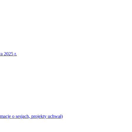
a 2025 r.
acje o sesjach, projekty uchwał)