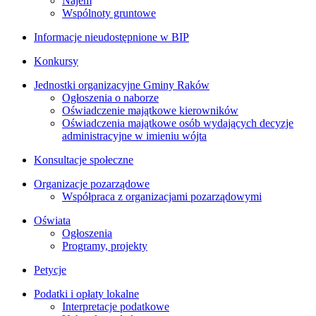
Najem
Wspólnoty gruntowe
Informacje nieudostępnione w BIP
Konkursy
Jednostki organizacyjne Gminy Raków
Ogłoszenia o naborze
Oświadczenie majątkowe kierowników
Oświadczenia majątkowe osób wydających decyzje
administracyjne w imieniu wójta
Konsultacje społeczne
Organizacje pozarządowe
Współpraca z organizacjami pozarządowymi
Oświata
Ogłoszenia
Programy, projekty
Petycje
Podatki i opłaty lokalne
Interpretacje podatkowe