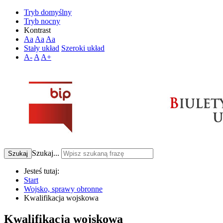
Tryb domyślny
Tryb nocny
Kontrast
Aa
Aa
Aa
Stały układ
Szeroki układ
A-
A
A+
Szukaj...
Szukaj
Jesteś tutaj:
Start
Wojsko, sprawy obronne
Kwalifikacja wojskowa
Kwalifikacja wojskowa