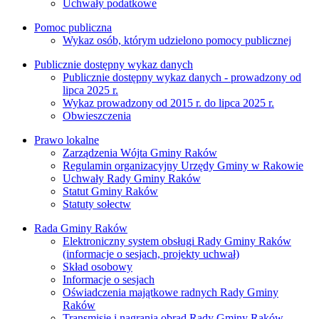
Uchwały podatkowe
Pomoc publiczna
Wykaz osób, którym udzielono pomocy publicznej
Publicznie dostępny wykaz danych
Publicznie dostępny wykaz danych - prowadzony od
lipca 2025 r.
Wykaz prowadzony od 2015 r. do lipca 2025 r.
Obwieszczenia
Prawo lokalne
Zarządzenia Wójta Gminy Raków
Regulamin organizacyjny Urzędy Gminy w Rakowie
Uchwały Rady Gminy Raków
Statut Gminy Raków
Statuty sołectw
Rada Gminy Raków
Elektroniczny system obsługi Rady Gminy Raków
(informacje o sesjach, projekty uchwał)
Skład osobowy
Informacje o sesjach
Oświadczenia majątkowe radnych Rady Gminy
Raków
Transmisje i nagrania obrad Rady Gminy Raków