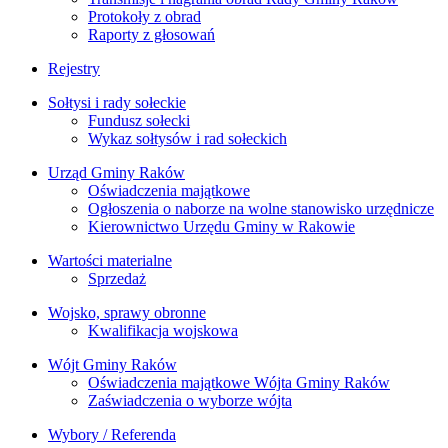
Protokoły z obrad
Raporty z głosowań
Rejestry
Sołtysi i rady sołeckie
Fundusz sołecki
Wykaz sołtysów i rad sołeckich
Urząd Gminy Raków
Oświadczenia majątkowe
Ogłoszenia o naborze na wolne stanowisko urzędnicze
Kierownictwo Urzędu Gminy w Rakowie
Wartości materialne
Sprzedaż
Wojsko, sprawy obronne
Kwalifikacja wojskowa
Wójt Gminy Raków
Oświadczenia majątkowe Wójta Gminy Raków
Zaświadczenia o wyborze wójta
Wybory / Referenda