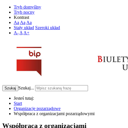
Tryb domyślny
Tryb nocny
Kontrast
Aa
Aa
Aa
Stały układ
Szeroki układ
A-
A
A+
Szukaj...
Szukaj
Jesteś tutaj:
Start
Organizacje pozarządowe
Współpraca z organizacjami pozarządowymi
Współpraca z organizacjami