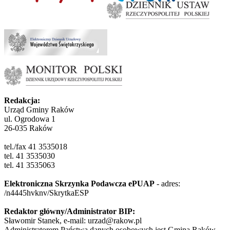
Redakcja:
Urząd Gminy Raków
ul. Ogrodowa 1
26-035 Raków
tel./fax 41 3535018
tel. 41 3535030
tel. 41 3535063
Elektroniczna Skrzynka Podawcza ePUAP
- adres:
/n4445hvknv/SkrytkaESP
Redaktor główny/Administrator BIP:
Sławomir Stanek, e-mail: urzad@rakow.pl
Administratorem Państwa danych osobowych jest Gmina Raków