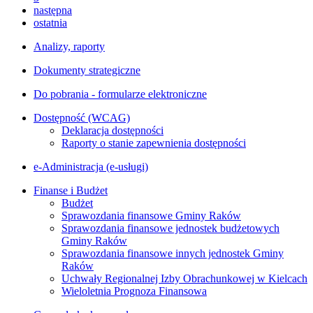
następna
ostatnia
Analizy, raporty
Dokumenty strategiczne
Do pobrania - formularze elektroniczne
Dostępność (WCAG)
Deklaracja dostępności
Raporty o stanie zapewnienia dostępności
e-Administracja (e-usługi)
Finanse i Budżet
Budżet
Sprawozdania finansowe Gminy Raków
Sprawozdania finansowe jednostek budżetowych
Gminy Raków
Sprawozdania finansowe innych jednostek Gminy
Raków
Uchwały Regionalnej Izby Obrachunkowej w Kielcach
Wieloletnia Prognoza Finansowa