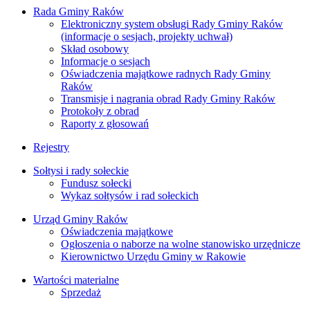
Rada Gminy Raków
Elektroniczny system obsługi Rady Gminy Raków
(informacje o sesjach, projekty uchwał)
Skład osobowy
Informacje o sesjach
Oświadczenia majątkowe radnych Rady Gminy
Raków
Transmisje i nagrania obrad Rady Gminy Raków
Protokoły z obrad
Raporty z głosowań
Rejestry
Sołtysi i rady sołeckie
Fundusz sołecki
Wykaz sołtysów i rad sołeckich
Urząd Gminy Raków
Oświadczenia majątkowe
Ogłoszenia o naborze na wolne stanowisko urzędnicze
Kierownictwo Urzędu Gminy w Rakowie
Wartości materialne
Sprzedaż