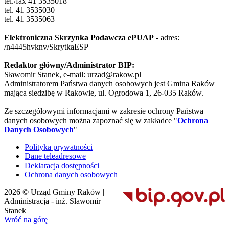
tel./fax 41 3535018
tel. 41 3535030
tel. 41 3535063
Elektroniczna Skrzynka Podawcza ePUAP
- adres:
/n4445hvknv/SkrytkaESP
Redaktor główny/Administrator BIP:
Sławomir Stanek, e-mail: urzad@rakow.pl
Administratorem Państwa danych osobowych jest Gmina Raków
mająca siedzibę w Rakowie, ul. Ogrodowa 1, 26-035 Raków.
Ze szczegółowymi informacjami w zakresie ochrony Państwa
danych osobowych można zapoznać się w zakładce "
Ochrona
Danych Osobowych
"
Polityka prywatności
Dane teleadresowe
Deklaracja dostępności
Ochrona danych osobowych
2026 © Urząd Gminy Raków |
Administracja - inż. Sławomir
Stanek
Wróć na górę