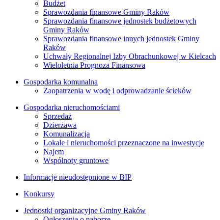
Budżet
Sprawozdania finansowe Gminy Raków
Sprawozdania finansowe jednostek budżetowych
Gminy Raków
Sprawozdania finansowe innych jednostek Gminy
Raków
Uchwały Regionalnej Izby Obrachunkowej w Kielcach
Wieloletnia Prognoza Finansowa
Gospodarka komunalna
Zaopatrzenia w wodę i odprowadzanie ścieków
Gospodarka nieruchomościami
Sprzedaż
Dzierżawa
Komunalizacja
Lokale i nieruchomości przeznaczone na inwestycje
Najem
Wspólnoty gruntowe
Informacje nieudostępnione w BIP
Konkursy
Jednostki organizacyjne Gminy Raków
Ogłoszenia o naborze