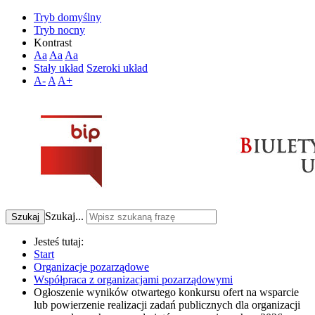
Tryb domyślny
Tryb nocny
Kontrast
Aa
Aa
Aa
Stały układ
Szeroki układ
A-
A
A+
Szukaj...
Szukaj
Jesteś tutaj:
Start
Organizacje pozarządowe
Współpraca z organizacjami pozarządowymi
Ogłoszenie wyników otwartego konkursu ofert na wsparcie
lub powierzenie realizacji zadań publicznych dla organizacji