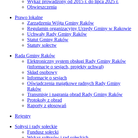
Wykaz prowadzony od 2015 r. do lipca 2025 r.
Obwieszczenia
Prawo lokalne
Zarządzenia Wójta Gminy Raków
Regulamin organizacyjny Urzędy Gminy w Rakowie
Uchwały Rady Gminy Raków
Statut Gminy Raków
Statuty sołectw
Rada Gminy Raków
Elektroniczny system obsługi Rady Gminy Raków
(informacje o sesjach, projekty uchwał)
Skład osobowy
Informacje o sesjach
Oświadczenia majątkowe radnych Rady Gminy
Raków
Transmisje i nagrania obrad Rady Gminy Raków
Protokoły z obrad
Raporty z głosowań
Rejestry
Sołtysi i rady sołeckie
Fundusz sołecki
Wykaz sołtysów i rad sołeckich