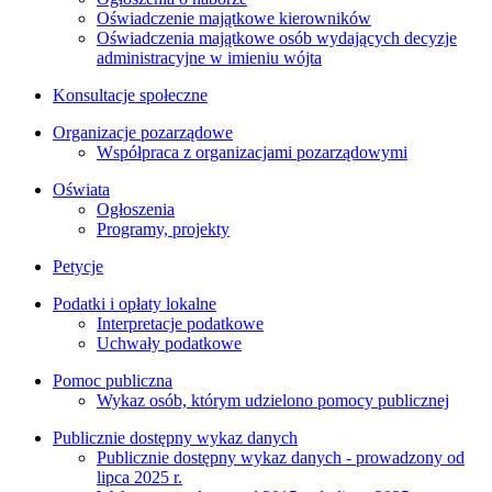
Oświadczenie majątkowe kierowników
Oświadczenia majątkowe osób wydających decyzje
administracyjne w imieniu wójta
Konsultacje społeczne
Organizacje pozarządowe
Współpraca z organizacjami pozarządowymi
Oświata
Ogłoszenia
Programy, projekty
Petycje
Podatki i opłaty lokalne
Interpretacje podatkowe
Uchwały podatkowe
Pomoc publiczna
Wykaz osób, którym udzielono pomocy publicznej
Publicznie dostępny wykaz danych
Publicznie dostępny wykaz danych - prowadzony od
lipca 2025 r.