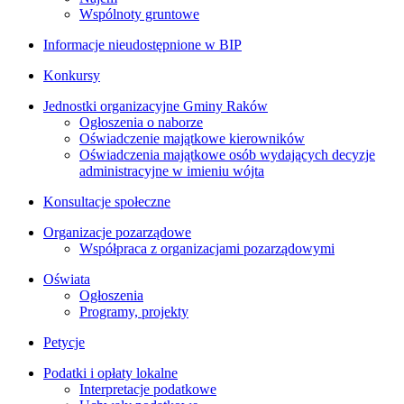
Wspólnoty gruntowe
Informacje nieudostępnione w BIP
Konkursy
Jednostki organizacyjne Gminy Raków
Ogłoszenia o naborze
Oświadczenie majątkowe kierowników
Oświadczenia majątkowe osób wydających decyzje
administracyjne w imieniu wójta
Konsultacje społeczne
Organizacje pozarządowe
Współpraca z organizacjami pozarządowymi
Oświata
Ogłoszenia
Programy, projekty
Petycje
Podatki i opłaty lokalne
Interpretacje podatkowe