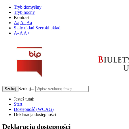
Tryb domyślny
Tryb nocny
Kontrast
Aa
Aa
Aa
Stały układ
Szeroki układ
A-
A
A+
Szukaj...
Szukaj
Jesteś tutaj:
Start
Dostępność (WCAG)
Deklaracja dostępności
Deklaracja dostępności