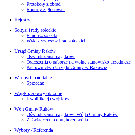
Protokoły z obrad
Raporty z głosowań
Rejestry
Sołtysi i rady sołeckie
Fundusz sołecki
Wykaz sołtysów i rad sołeckich
Urząd Gminy Raków
Oświadczenia majątkowe
Ogłoszenia o naborze na wolne stanowisko urzędnicze
Kierownictwo Urzędu Gminy w Rakowie
Wartości materialne
Sprzedaż
Wojsko, sprawy obronne
Kwalifikacja wojskowa
Wójt Gminy Raków
Oświadczenia majątkowe Wójta Gminy Raków
Zaświadczenia o wyborze wójta
Wybory / Referenda