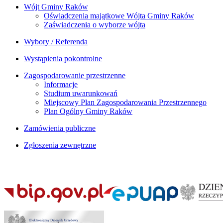
Wójt Gminy Raków
Oświadczenia majątkowe Wójta Gminy Raków
Zaświadczenia o wyborze wójta
Wybory / Referenda
Wystąpienia pokontrolne
Zagospodarowanie przestrzenne
Informacje
Studium uwarunkowań
Miejscowy Plan Zagospodarowania Przestrzennego
Plan Ogólny Gminy Raków
Zamówienia publiczne
Zgłoszenia zewnętrzne