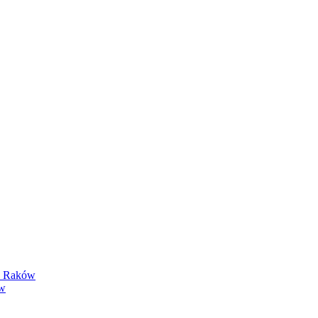
y Raków
ów