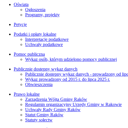
Oświata
Ogłoszenia
Programy, projekty
Petycje
Podatki i opłaty lokalne
Interpretacje podatkowe
Uchwały podatkowe
Pomoc publiczna
Wykaz osób, którym udzielono pomocy publicznej
Publicznie dostępny wykaz danych
Publicznie dostępny wykaz danych - prowadzony od lipc
Wykaz prowadzony od 2015 r. do lipca 2025 r.
Obwieszczenia
Prawo lokalne
Zarządzenia Wójta Gminy Raków
Regulamin organizacyjny Urzędy Gminy w Rakowie
Uchwały Rady Gminy Raków
Statut Gminy Raków
Statuty sołectw