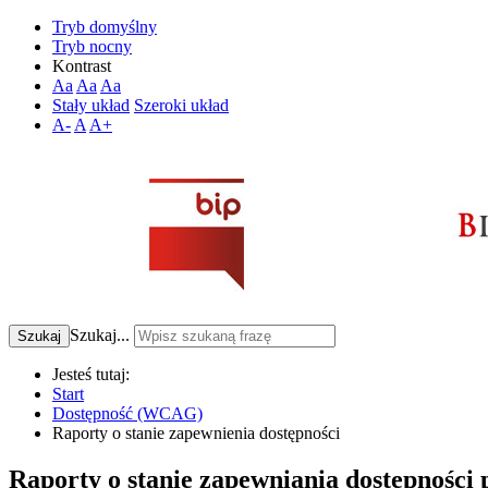
Tryb domyślny
Tryb nocny
Kontrast
Aa
Aa
Aa
Stały układ
Szeroki układ
A-
A
A+
Szukaj...
Szukaj
Jesteś tutaj:
Start
Dostępność (WCAG)
Raporty o stanie zapewnienia dostępności
Raporty o stanie zapewniania dostępnośc