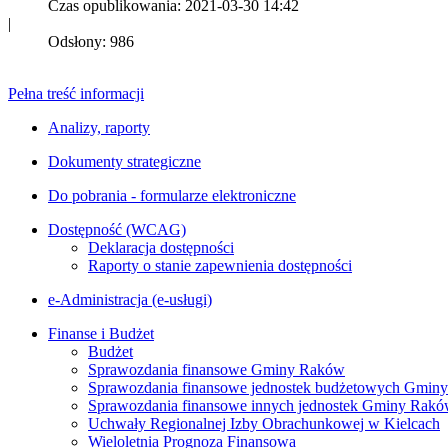
Czas opublikowania: 2021-03-30 14:42
|
Odsłony: 986
Pełna treść informacji
Analizy, raporty
Dokumenty strategiczne
Do pobrania - formularze elektroniczne
Dostępność (WCAG)
Deklaracja dostępności
Raporty o stanie zapewnienia dostępności
e-Administracja (e-usługi)
Finanse i Budżet
Budżet
Sprawozdania finansowe Gminy Raków
Sprawozdania finansowe jednostek budżetowych Gmin
Sprawozdania finansowe innych jednostek Gminy Rak
Uchwały Regionalnej Izby Obrachunkowej w Kielcach
Wieloletnia Prognoza Finansowa