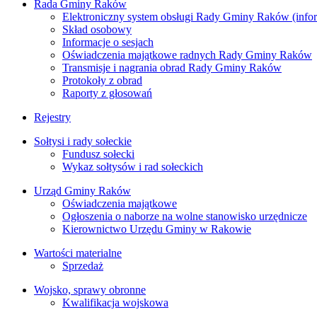
Rada Gminy Raków
Elektroniczny system obsługi Rady Gminy Raków (inform
Skład osobowy
Informacje o sesjach
Oświadczenia majątkowe radnych Rady Gminy Raków
Transmisje i nagrania obrad Rady Gminy Raków
Protokoły z obrad
Raporty z głosowań
Rejestry
Sołtysi i rady sołeckie
Fundusz sołecki
Wykaz sołtysów i rad sołeckich
Urząd Gminy Raków
Oświadczenia majątkowe
Ogłoszenia o naborze na wolne stanowisko urzędnicze
Kierownictwo Urzędu Gminy w Rakowie
Wartości materialne
Sprzedaż
Wojsko, sprawy obronne
Kwalifikacja wojskowa