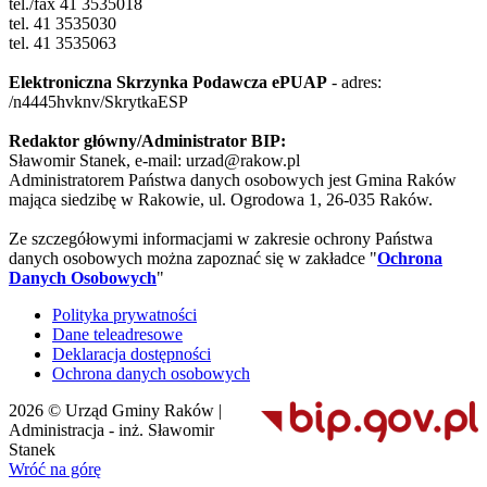
tel./fax 41 3535018
tel. 41 3535030
tel. 41 3535063
Elektroniczna Skrzynka Podawcza ePUAP
- adres:
/n4445hvknv/SkrytkaESP
Redaktor główny/Administrator BIP:
Sławomir Stanek, e-mail: urzad@rakow.pl
Administratorem Państwa danych osobowych jest Gmina Raków
mająca siedzibę w Rakowie, ul. Ogrodowa 1, 26-035 Raków.
Ze szczegółowymi informacjami w zakresie ochrony Państwa
danych osobowych można zapoznać się w zakładce "
Ochrona
Danych Osobowych
"
Polityka prywatności
Dane teleadresowe
Deklaracja dostępności
Ochrona danych osobowych
2026 © Urząd Gminy Raków |
Administracja - inż. Sławomir
Stanek
Wróć na górę