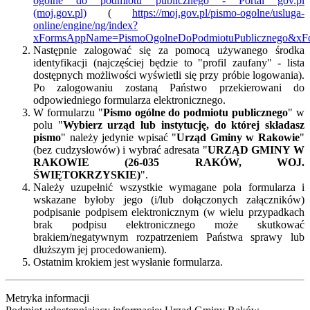
ogólne do podmiotu publicznego - Portal gov.pl
(moj.gov.pl)
(
https://moj.gov.pl/pismo-ogolne/usluga-
online/engine/ng/index?
xFormsAppName=PismoOgolneDoPodmiotuPublicznego&x
Następnie zalogować się za pomocą używanego środka
identyfikacji (najczęściej będzie to "profil zaufany" - lista
dostępnych możliwości wyświetli się przy próbie logowania).
Po zalogowaniu zostaną Państwo przekierowani do
odpowiedniego formularza elektronicznego.
W formularzu "
Pismo ogólne do podmiotu publicznego
" w
polu "
Wybierz urząd lub instytucję, do której składasz
pismo
" należy jedynie wpisać "
Urząd Gminy w Rakowie
"
(bez cudzysłowów) i wybrać adresata "
URZĄD GMINY W
RAKOWIE (26-035 RAKÓW, WOJ.
ŚWIĘTOKRZYSKIE)
".
Należy uzupełnić wszystkie wymagane pola formularza i
wskazane byłoby jego (i/lub dołączonych załączników)
podpisanie podpisem elektronicznym (w wielu przypadkach
brak podpisu elektronicznego może skutkować
brakiem/negatywnym rozpatrzeniem Państwa sprawy lub
dłuższym jej procedowaniem).
Ostatnim krokiem jest wysłanie formularza.
Metryka informacji