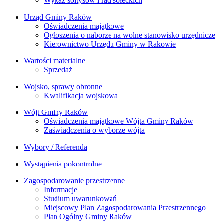
Wykaz sołtysów i rad sołeckich
Urząd Gminy Raków
Oświadczenia majątkowe
Ogłoszenia o naborze na wolne stanowisko urzędnicze
Kierownictwo Urzędu Gminy w Rakowie
Wartości materialne
Sprzedaż
Wojsko, sprawy obronne
Kwalifikacja wojskowa
Wójt Gminy Raków
Oświadczenia majątkowe Wójta Gminy Raków
Zaświadczenia o wyborze wójta
Wybory / Referenda
Wystąpienia pokontrolne
Zagospodarowanie przestrzenne
Informacje
Studium uwarunkowań
Miejscowy Plan Zagospodarowania Przestrzennego
Plan Ogólny Gminy Raków