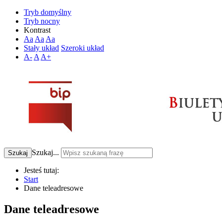
Tryb domyślny
Tryb nocny
Kontrast
Aa
Aa
Aa
Stały układ
Szeroki układ
A-
A
A+
Szukaj...
Szukaj
Jesteś tutaj:
Start
Dane teleadresowe
Dane teleadresowe