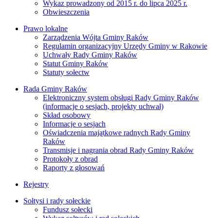
Wykaz prowadzony od 2015 r. do lipca 2025 r.
Obwieszczenia
Prawo lokalne
Zarządzenia Wójta Gminy Raków
Regulamin organizacyjny Urzędy Gminy w Rakowie
Uchwały Rady Gminy Raków
Statut Gminy Raków
Statuty sołectw
Rada Gminy Raków
Elektroniczny system obsługi Rady Gminy Raków
(informacje o sesjach, projekty uchwał)
Skład osobowy
Informacje o sesjach
Oświadczenia majątkowe radnych Rady Gminy
Raków
Transmisje i nagrania obrad Rady Gminy Raków
Protokoły z obrad
Raporty z głosowań
Rejestry
Sołtysi i rady sołeckie
Fundusz sołecki