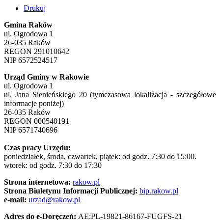
Drukuj
Gmina Raków
ul. Ogrodowa 1
26-035 Raków
REGON 291010642
NIP 6572524517
Urząd Gminy w Rakowie
ul. Ogrodowa 1
ul. Jana Sienieńskiego 20 (tymczasowa lokalizacja - szczegółowe
informacje poniżej)
26-035 Raków
REGON 000540191
NIP 6571740696
Czas pracy Urzędu:
poniedziałek, środa, czwartek, piątek: od godz. 7:30 do 15:00.
wtorek: od godz. 7:30 do 17:30
Strona internetowa:
rakow.pl
Strona Biuletynu Informacji Publicznej:
bip.rakow.pl
e-mail:
urzad@rakow.pl
Adres do e-Doręczeń:
AE:PL-19821-86167-FUGFS-21