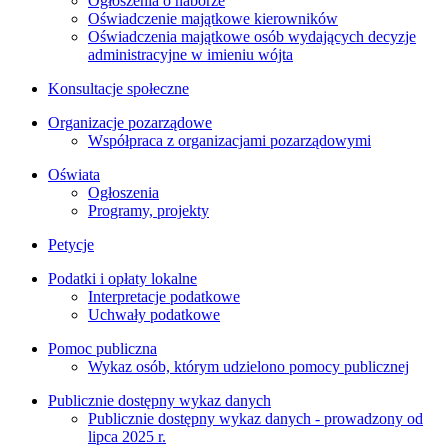
Ogłoszenia o naborze
Oświadczenie majątkowe kierowników
Oświadczenia majątkowe osób wydających decyzje
administracyjne w imieniu wójta
Konsultacje społeczne
Organizacje pozarządowe
Współpraca z organizacjami pozarządowymi
Oświata
Ogłoszenia
Programy, projekty
Petycje
Podatki i opłaty lokalne
Interpretacje podatkowe
Uchwały podatkowe
Pomoc publiczna
Wykaz osób, którym udzielono pomocy publicznej
Publicznie dostępny wykaz danych
Publicznie dostępny wykaz danych - prowadzony od
lipca 2025 r.