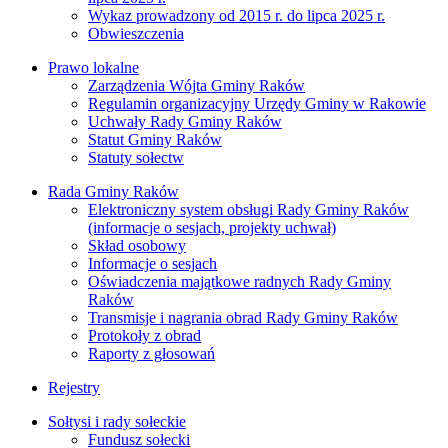
Wykaz prowadzony od 2015 r. do lipca 2025 r.
Obwieszczenia
Prawo lokalne
Zarządzenia Wójta Gminy Raków
Regulamin organizacyjny Urzędy Gminy w Rakowie
Uchwały Rady Gminy Raków
Statut Gminy Raków
Statuty sołectw
Rada Gminy Raków
Elektroniczny system obsługi Rady Gminy Raków
(informacje o sesjach, projekty uchwał)
Skład osobowy
Informacje o sesjach
Oświadczenia majątkowe radnych Rady Gminy
Raków
Transmisje i nagrania obrad Rady Gminy Raków
Protokoły z obrad
Raporty z głosowań
Rejestry
Sołtysi i rady sołeckie
Fundusz sołecki