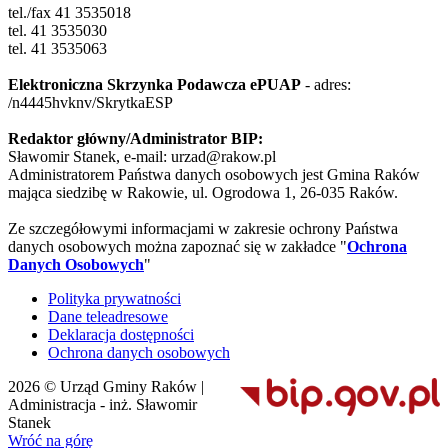
tel./fax 41 3535018
tel. 41 3535030
tel. 41 3535063
Elektroniczna Skrzynka Podawcza ePUAP
- adres:
/n4445hvknv/SkrytkaESP
Redaktor główny/Administrator BIP:
Sławomir Stanek, e-mail: urzad@rakow.pl
Administratorem Państwa danych osobowych jest Gmina Raków
mająca siedzibę w Rakowie, ul. Ogrodowa 1, 26-035 Raków.
Ze szczegółowymi informacjami w zakresie ochrony Państwa
danych osobowych można zapoznać się w zakładce "
Ochrona
Danych Osobowych
"
Polityka prywatności
Dane teleadresowe
Deklaracja dostępności
Ochrona danych osobowych
2026 © Urząd Gminy Raków |
Administracja - inż. Sławomir
Stanek
Wróć na górę