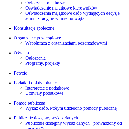
Ogłoszenia o naborze
Oświadczenie majątkowe kierowników
Oświadczenia majątkowe osób wydających decyzje
administracyjne w imieniu wójta
Konsultacje społeczne
Organizacje pozarządowe
Współpraca z organizacjami pozarządowymi
Oświata
Ogłoszenia
Programy, projekty
Petycje
Podatki i opłaty lokalne
Interpretacje podatkowe
Uchwały podatkowe
Pomoc publiczna
Wykaz osób, którym udzielono pomocy publicznej
Publicznie dostępny wykaz danych
Publicznie dostępny wykaz danych - prowadzony od
lipca 2025 r.