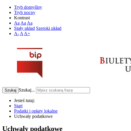
Tryb domyślny
Tryb nocny
Kontrast
Aa
Aa
Aa
Stały układ
Szeroki układ
A-
A
A+
Szukaj...
Szukaj
Jesteś tutaj:
Start
Podatki i opłaty lokalne
Uchwały podatkowe
Uchwały podatkowe