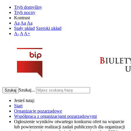
Tryb domyślny
Tryb nocny
Kontrast
Aa
Aa
Aa
Stały układ
Szeroki układ
A-
A
A+
Szukaj...
Szukaj
Jesteś tutaj:
Start
Organizacje pozarządowe
Współpraca z organizacjami pozarządowymi
Ogłoszenie wyników otwartego konkursu ofert na wsparcie
lub powierzenie realizacji zadań publicznych dla organizacji