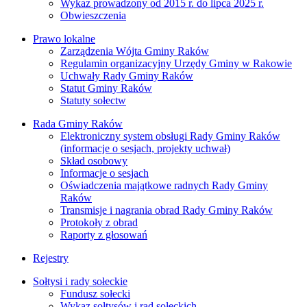
Wykaz prowadzony od 2015 r. do lipca 2025 r.
Obwieszczenia
Prawo lokalne
Zarządzenia Wójta Gminy Raków
Regulamin organizacyjny Urzędy Gminy w Rakowie
Uchwały Rady Gminy Raków
Statut Gminy Raków
Statuty sołectw
Rada Gminy Raków
Elektroniczny system obsługi Rady Gminy Raków
(informacje o sesjach, projekty uchwał)
Skład osobowy
Informacje o sesjach
Oświadczenia majątkowe radnych Rady Gminy
Raków
Transmisje i nagrania obrad Rady Gminy Raków
Protokoły z obrad
Raporty z głosowań
Rejestry
Sołtysi i rady sołeckie
Fundusz sołecki
Wykaz sołtysów i rad sołeckich