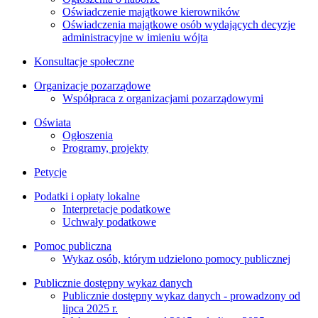
Oświadczenie majątkowe kierowników
Oświadczenia majątkowe osób wydających decyzje
administracyjne w imieniu wójta
Konsultacje społeczne
Organizacje pozarządowe
Współpraca z organizacjami pozarządowymi
Oświata
Ogłoszenia
Programy, projekty
Petycje
Podatki i opłaty lokalne
Interpretacje podatkowe
Uchwały podatkowe
Pomoc publiczna
Wykaz osób, którym udzielono pomocy publicznej
Publicznie dostępny wykaz danych
Publicznie dostępny wykaz danych - prowadzony od
lipca 2025 r.