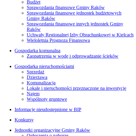
Budżet
Sprawozdania finansowe Gminy Raków
Sprawozdania finansowe jednostek budżetowych
Gminy Raków
Sprawozdania finansowe innych jednostek Gminy
Raków
Uchwały Regionalnej Izby Obrachunkowej w Kielcach
Wieloletnia Prognoza Finansowa
Gospodarka komunalna
Zaopatrzenia w wodę i odprowadzanie ścieków
Gospodarka nieruchomościami
Sprzedaż
Dzierżawa
Komunalizacja
Lokale i nieruchomości przeznaczone na inwestycje
Najem
Wspólnoty gruntowe
Informacje nieudostępnione w BIP
Konkursy
Jednostki organizacyjne Gminy Raków
Ogłoszenia o naborze