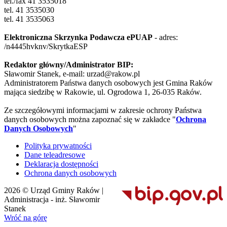
tel./fax 41 3535018
tel. 41 3535030
tel. 41 3535063
Elektroniczna Skrzynka Podawcza ePUAP
- adres:
/n4445hvknv/SkrytkaESP
Redaktor główny/Administrator BIP:
Sławomir Stanek, e-mail: urzad@rakow.pl
Administratorem Państwa danych osobowych jest Gmina Raków
mająca siedzibę w Rakowie, ul. Ogrodowa 1, 26-035 Raków.
Ze szczegółowymi informacjami w zakresie ochrony Państwa
danych osobowych można zapoznać się w zakładce "
Ochrona
Danych Osobowych
"
Polityka prywatności
Dane teleadresowe
Deklaracja dostępności
Ochrona danych osobowych
2026 © Urząd Gminy Raków |
Administracja - inż. Sławomir
Stanek
Wróć na górę