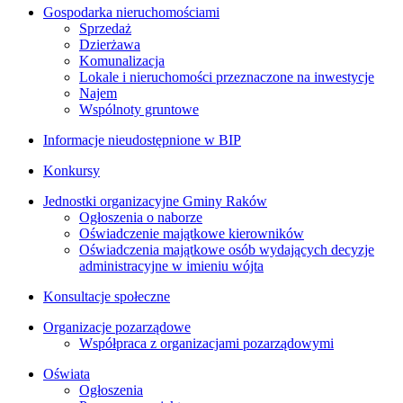
Gospodarka nieruchomościami
Sprzedaż
Dzierżawa
Komunalizacja
Lokale i nieruchomości przeznaczone na inwestycje
Najem
Wspólnoty gruntowe
Informacje nieudostępnione w BIP
Konkursy
Jednostki organizacyjne Gminy Raków
Ogłoszenia o naborze
Oświadczenie majątkowe kierowników
Oświadczenia majątkowe osób wydających decyzje
administracyjne w imieniu wójta
Konsultacje społeczne
Organizacje pozarządowe
Współpraca z organizacjami pozarządowymi
Oświata
Ogłoszenia