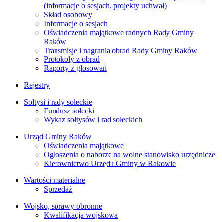
(informacje o sesjach, projekty uchwał)
Skład osobowy
Informacje o sesjach
Oświadczenia majątkowe radnych Rady Gminy
Raków
Transmisje i nagrania obrad Rady Gminy Raków
Protokoły z obrad
Raporty z głosowań
Rejestry
Sołtysi i rady sołeckie
Fundusz sołecki
Wykaz sołtysów i rad sołeckich
Urząd Gminy Raków
Oświadczenia majątkowe
Ogłoszenia o naborze na wolne stanowisko urzędnicze
Kierownictwo Urzędu Gminy w Rakowie
Wartości materialne
Sprzedaż
Wojsko, sprawy obronne
Kwalifikacja wojskowa