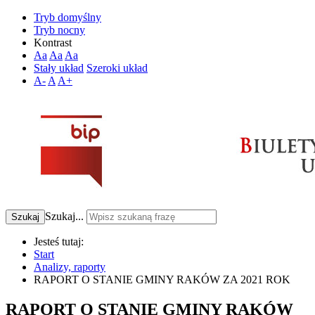
Tryb domyślny
Tryb nocny
Kontrast
Aa
Aa
Aa
Stały układ
Szeroki układ
A-
A
A+
Szukaj...
Szukaj
Jesteś tutaj:
Start
Analizy, raporty
RAPORT O STANIE GMINY RAKÓW ZA 2021 ROK
RAPORT O STANIE GMINY RAKÓW