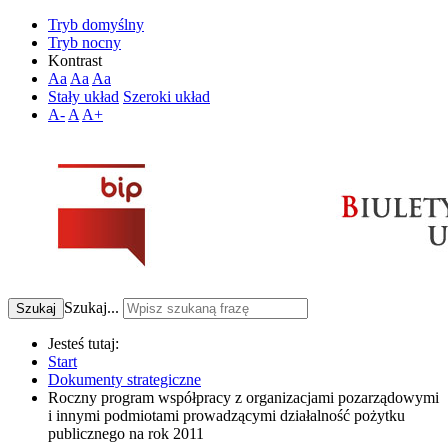
Tryb domyślny
Tryb nocny
Kontrast
Aa
Aa
Aa
Stały układ
Szeroki układ
A-
A
A+
Szukaj...
Szukaj
Jesteś tutaj:
Start
Dokumenty strategiczne
Roczny program współpracy z organizacjami pozarządowymi
i innymi podmiotami prowadzącymi działalność pożytku
publicznego na rok 2011