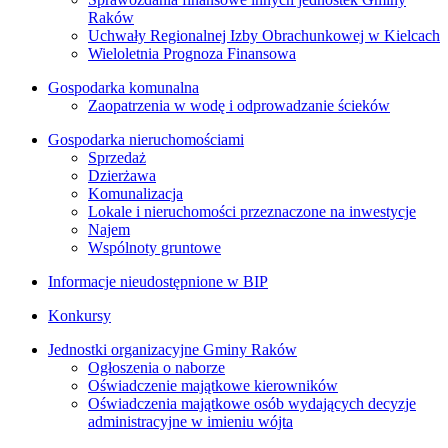
Raków
Uchwały Regionalnej Izby Obrachunkowej w Kielcach
Wieloletnia Prognoza Finansowa
Gospodarka komunalna
Zaopatrzenia w wodę i odprowadzanie ścieków
Gospodarka nieruchomościami
Sprzedaż
Dzierżawa
Komunalizacja
Lokale i nieruchomości przeznaczone na inwestycje
Najem
Wspólnoty gruntowe
Informacje nieudostępnione w BIP
Konkursy
Jednostki organizacyjne Gminy Raków
Ogłoszenia o naborze
Oświadczenie majątkowe kierowników
Oświadczenia majątkowe osób wydających decyzje
administracyjne w imieniu wójta