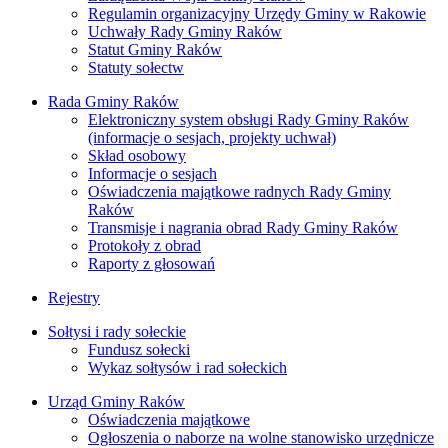
Regulamin organizacyjny Urzędy Gminy w Rakowie
Uchwały Rady Gminy Raków
Statut Gminy Raków
Statuty sołectw
Rada Gminy Raków
Elektroniczny system obsługi Rady Gminy Raków
(informacje o sesjach, projekty uchwał)
Skład osobowy
Informacje o sesjach
Oświadczenia majątkowe radnych Rady Gminy
Raków
Transmisje i nagrania obrad Rady Gminy Raków
Protokoły z obrad
Raporty z głosowań
Rejestry
Sołtysi i rady sołeckie
Fundusz sołecki
Wykaz sołtysów i rad sołeckich
Urząd Gminy Raków
Oświadczenia majątkowe
Ogłoszenia o naborze na wolne stanowisko urzędnicze