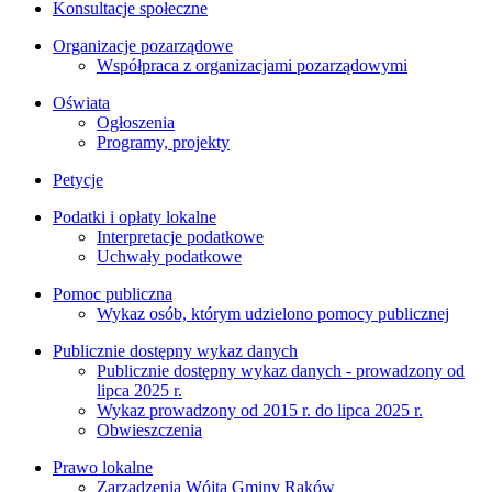
Konsultacje społeczne
Organizacje pozarządowe
Współpraca z organizacjami pozarządowymi
Oświata
Ogłoszenia
Programy, projekty
Petycje
Podatki i opłaty lokalne
Interpretacje podatkowe
Uchwały podatkowe
Pomoc publiczna
Wykaz osób, którym udzielono pomocy publicznej
Publicznie dostępny wykaz danych
Publicznie dostępny wykaz danych - prowadzony od
lipca 2025 r.
Wykaz prowadzony od 2015 r. do lipca 2025 r.
Obwieszczenia
Prawo lokalne
Zarządzenia Wójta Gminy Raków