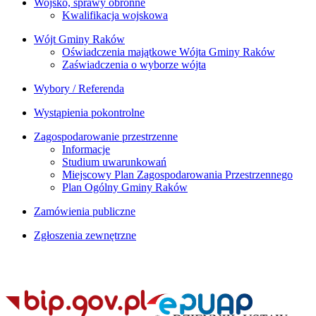
Wojsko, sprawy obronne
Kwalifikacja wojskowa
Wójt Gminy Raków
Oświadczenia majątkowe Wójta Gminy Raków
Zaświadczenia o wyborze wójta
Wybory / Referenda
Wystąpienia pokontrolne
Zagospodarowanie przestrzenne
Informacje
Studium uwarunkowań
Miejscowy Plan Zagospodarowania Przestrzennego
Plan Ogólny Gminy Raków
Zamówienia publiczne
Zgłoszenia zewnętrzne