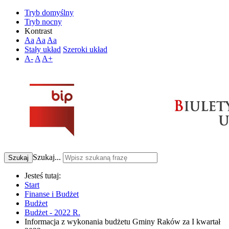
Tryb domyślny
Tryb nocny
Kontrast
Aa
Aa
Aa
Stały układ
Szeroki układ
A-
A
A+
Szukaj...
Szukaj
Jesteś tutaj:
Start
Finanse i Budżet
Budżet
Budżet - 2022 R.
Informacja z wykonania budżetu Gminy Raków za I kwartał