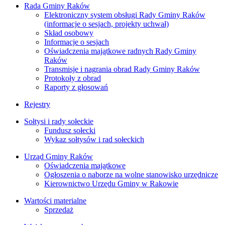
Rada Gminy Raków
Elektroniczny system obsługi Rady Gminy Raków
(informacje o sesjach, projekty uchwał)
Skład osobowy
Informacje o sesjach
Oświadczenia majątkowe radnych Rady Gminy
Raków
Transmisje i nagrania obrad Rady Gminy Raków
Protokoły z obrad
Raporty z głosowań
Rejestry
Sołtysi i rady sołeckie
Fundusz sołecki
Wykaz sołtysów i rad sołeckich
Urząd Gminy Raków
Oświadczenia majątkowe
Ogłoszenia o naborze na wolne stanowisko urzędnicze
Kierownictwo Urzędu Gminy w Rakowie
Wartości materialne
Sprzedaż