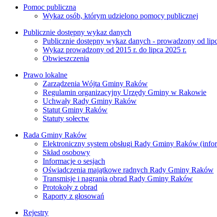
Pomoc publiczna
Wykaz osób, którym udzielono pomocy publicznej
Publicznie dostępny wykaz danych
Publicznie dostępny wykaz danych - prowadzony od lipc
Wykaz prowadzony od 2015 r. do lipca 2025 r.
Obwieszczenia
Prawo lokalne
Zarządzenia Wójta Gminy Raków
Regulamin organizacyjny Urzędy Gminy w Rakowie
Uchwały Rady Gminy Raków
Statut Gminy Raków
Statuty sołectw
Rada Gminy Raków
Elektroniczny system obsługi Rady Gminy Raków (inform
Skład osobowy
Informacje o sesjach
Oświadczenia majątkowe radnych Rady Gminy Raków
Transmisje i nagrania obrad Rady Gminy Raków
Protokoły z obrad
Raporty z głosowań
Rejestry