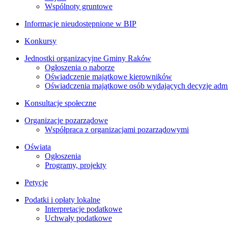
Wspólnoty gruntowe
Informacje nieudostępnione w BIP
Konkursy
Jednostki organizacyjne Gminy Raków
Ogłoszenia o naborze
Oświadczenie majątkowe kierowników
Oświadczenia majątkowe osób wydających decyzje admin
Konsultacje społeczne
Organizacje pozarządowe
Współpraca z organizacjami pozarządowymi
Oświata
Ogłoszenia
Programy, projekty
Petycje
Podatki i opłaty lokalne
Interpretacje podatkowe
Uchwały podatkowe