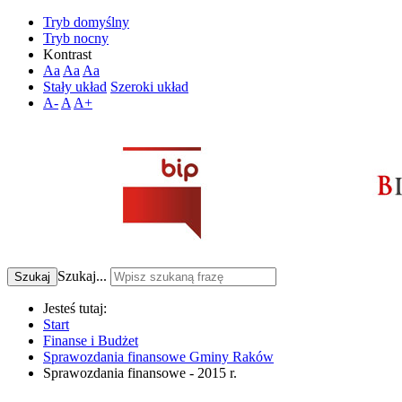
Tryb domyślny
Tryb nocny
Kontrast
Aa
Aa
Aa
Stały układ
Szeroki układ
A-
A
A+
Szukaj...
Szukaj
Jesteś tutaj:
Start
Finanse i Budżet
Sprawozdania finansowe Gminy Raków
Sprawozdania finansowe - 2015 r.