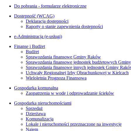
Do pobrania - formularze elektroniczne
Dostępność (WCAG)
Deklaracja dostępności
Raporty o stanie zapewnienia dostępności
e-Administracja (e-usługi)
Finanse i Budżet
Budżet
Sprawozdania finansowe Gminy Raków
Sprawozdania finansowe jednostek budżetowych Gmin
Sprawozdania finansowe innych jednostek Gminy Rak
Uchwały Regionalnej Izby Obrachunkowej w Kielcach
Wieloletnia Prognoza Finansowa
Gospodarka komunalna
Zaopatrzenia w wodę i odprowadzanie ścieków
Gospodarka nieruchomościami
Sprzedaż
Dzierżawa
Komunalizacja
Lokale i nieruchomości przeznaczone na inwestycje
Najem