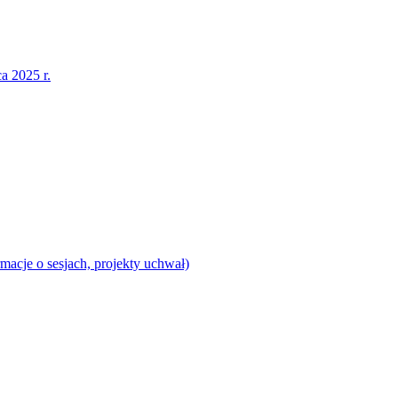
a 2025 r.
acje o sesjach, projekty uchwał)