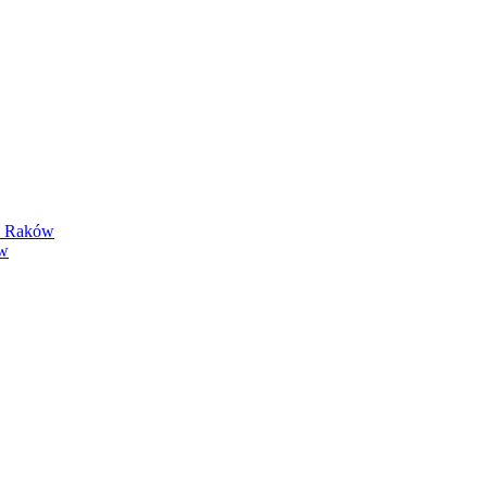
y Raków
ów