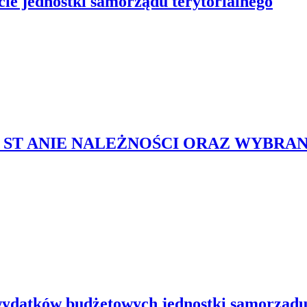
ie jednostki samorządu terytorialnego
O ST ANIE NALEŻNOŚCI ORAZ WYBR
ydatków budżetowych jednostki samorzadu 