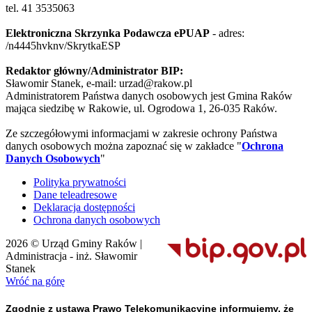
tel. 41 3535063
Elektroniczna Skrzynka Podawcza ePUAP
- adres:
/n4445hvknv/SkrytkaESP
Redaktor główny/Administrator BIP:
Sławomir Stanek, e-mail: urzad@rakow.pl
Administratorem Państwa danych osobowych jest Gmina Raków
mająca siedzibę w Rakowie, ul. Ogrodowa 1, 26-035 Raków.
Ze szczegółowymi informacjami w zakresie ochrony Państwa
danych osobowych można zapoznać się w zakładce "
Ochrona
Danych Osobowych
"
Polityka prywatności
Dane teleadresowe
Deklaracja dostępności
Ochrona danych osobowych
2026 © Urząd Gminy Raków |
Administracja - inż. Sławomir
Stanek
Wróć na górę
Zgodnie z ustawą Prawo Telekomunikacyjne informujemy, że