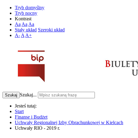
Tryb domyślny
Tryb nocny
Kontrast
Aa
Aa
Aa
Stały układ
Szeroki układ
A-
A
A+
Szukaj...
Szukaj
Jesteś tutaj:
Start
Finanse i Budżet
Uchwały Regionalnej Izby Obrachunkowej w Kielcach
Uchwały RIO - 2019 r.