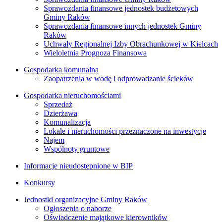
Sprawozdania finansowe jednostek budżetowych
Gminy Raków
Sprawozdania finansowe innych jednostek Gminy
Raków
Uchwały Regionalnej Izby Obrachunkowej w Kielcach
Wieloletnia Prognoza Finansowa
Gospodarka komunalna
Zaopatrzenia w wodę i odprowadzanie ścieków
Gospodarka nieruchomościami
Sprzedaż
Dzierżawa
Komunalizacja
Lokale i nieruchomości przeznaczone na inwestycje
Najem
Wspólnoty gruntowe
Informacje nieudostępnione w BIP
Konkursy
Jednostki organizacyjne Gminy Raków
Ogłoszenia o naborze
Oświadczenie majątkowe kierowników