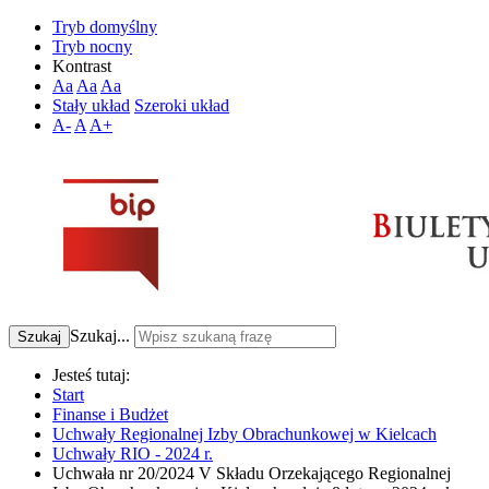
Tryb domyślny
Tryb nocny
Kontrast
Aa
Aa
Aa
Stały układ
Szeroki układ
A-
A
A+
Szukaj...
Szukaj
Jesteś tutaj:
Start
Finanse i Budżet
Uchwały Regionalnej Izby Obrachunkowej w Kielcach
Uchwały RIO - 2024 r.
Uchwała nr 20/2024 V Składu Orzekającego Regionalnej