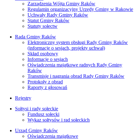
Zarządzenia Wójta Gminy Raków
Regulamin organizacyjny Urzędy Gminy w Rakowie
Uchwały Rady Gminy Raków
Statut Gminy Raków
Statuty sołectw
Rada Gminy Raków
Elektroniczny system obsługi Rady Gminy Raków
(informacje o sesjach, projekty uchwał)
Skład osobowy
Informacje o sesjach
Oświadczenia majątkowe radnych Rady Gminy
Raków
Transmisje i nagrania obrad Rady Gminy Raków
Protokoły z obrad
Raporty z głosowań
Rejestry
Sołtysi i rady sołeckie
Fundusz sołecki
Wykaz sołtysów i rad sołeckich
Urząd Gminy Raków
Oświadczenia majątkowe