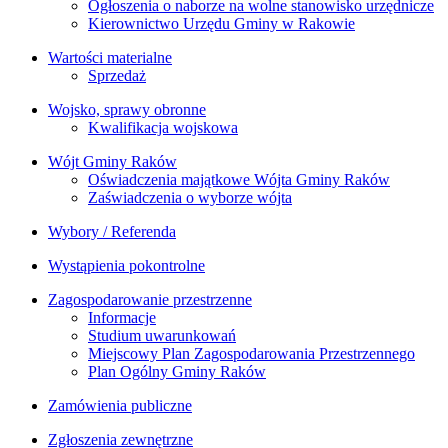
Ogłoszenia o naborze na wolne stanowisko urzędnicze
Kierownictwo Urzędu Gminy w Rakowie
Wartości materialne
Sprzedaż
Wojsko, sprawy obronne
Kwalifikacja wojskowa
Wójt Gminy Raków
Oświadczenia majątkowe Wójta Gminy Raków
Zaświadczenia o wyborze wójta
Wybory / Referenda
Wystąpienia pokontrolne
Zagospodarowanie przestrzenne
Informacje
Studium uwarunkowań
Miejscowy Plan Zagospodarowania Przestrzennego
Plan Ogólny Gminy Raków
Zamówienia publiczne
Zgłoszenia zewnętrzne