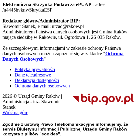
Elektroniczna Skrzynka Podawcza ePUAP
- adres:
/n4445hvknv/SkrytkaESP
Redaktor główny/Administrator BIP:
Sławomir Stanek, e-mail: urzad@rakow.pl
Administratorem Państwa danych osobowych jest Gmina Raków
mająca siedzibę w Rakowie, ul. Ogrodowa 1, 26-035 Raków.
Ze szczegółowymi informacjami w zakresie ochrony Państwa
danych osobowych można zapoznać się w zakładce "
Ochrona
Danych Osobowych
"
Polityka prywatności
Dane teleadresowe
Deklaracja dostępności
Ochrona danych osobowych
2026 © Urząd Gminy Raków |
Administracja - inż. Sławomir
Stanek
Wróć na górę
Zgodnie z ustawą Prawo Telekomunikacyjne informujemy, że
serwis Biuletynu Informacji Publicznej Urzędu Gminy Raków
korzysta z plików "cookies".