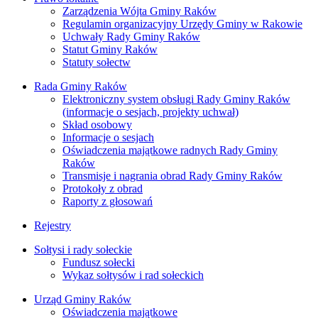
Zarządzenia Wójta Gminy Raków
Regulamin organizacyjny Urzędy Gminy w Rakowie
Uchwały Rady Gminy Raków
Statut Gminy Raków
Statuty sołectw
Rada Gminy Raków
Elektroniczny system obsługi Rady Gminy Raków
(informacje o sesjach, projekty uchwał)
Skład osobowy
Informacje o sesjach
Oświadczenia majątkowe radnych Rady Gminy
Raków
Transmisje i nagrania obrad Rady Gminy Raków
Protokoły z obrad
Raporty z głosowań
Rejestry
Sołtysi i rady sołeckie
Fundusz sołecki
Wykaz sołtysów i rad sołeckich
Urząd Gminy Raków
Oświadczenia majątkowe