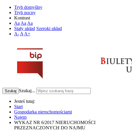
Tryb domyślny
Tryb nocny
Kontrast
Aa
Aa
Aa
Stały układ
Szeroki układ
A-
A
A+
Szukaj...
Szukaj
Jesteś tutaj:
Start
Gospodarka nieruchomościami
Najem
WYKAZ NR 6/2017 NIERUCHOMOŚCI
PRZEZNACZONYCH DO NAJMU