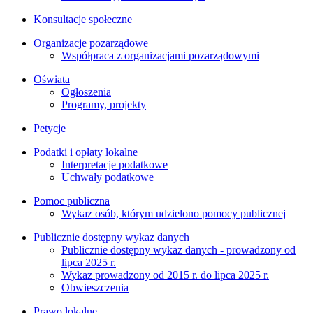
Konsultacje społeczne
Organizacje pozarządowe
Współpraca z organizacjami pozarządowymi
Oświata
Ogłoszenia
Programy, projekty
Petycje
Podatki i opłaty lokalne
Interpretacje podatkowe
Uchwały podatkowe
Pomoc publiczna
Wykaz osób, którym udzielono pomocy publicznej
Publicznie dostępny wykaz danych
Publicznie dostępny wykaz danych - prowadzony od
lipca 2025 r.
Wykaz prowadzony od 2015 r. do lipca 2025 r.
Obwieszczenia
Prawo lokalne