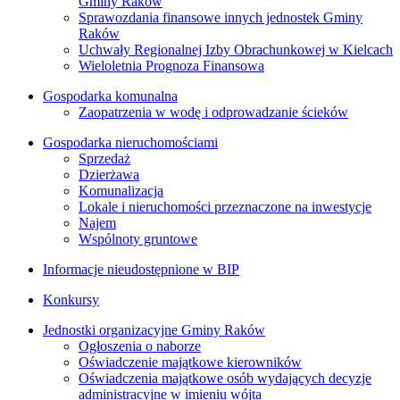
Gminy Raków
Sprawozdania finansowe innych jednostek Gminy
Raków
Uchwały Regionalnej Izby Obrachunkowej w Kielcach
Wieloletnia Prognoza Finansowa
Gospodarka komunalna
Zaopatrzenia w wodę i odprowadzanie ścieków
Gospodarka nieruchomościami
Sprzedaż
Dzierżawa
Komunalizacja
Lokale i nieruchomości przeznaczone na inwestycje
Najem
Wspólnoty gruntowe
Informacje nieudostępnione w BIP
Konkursy
Jednostki organizacyjne Gminy Raków
Ogłoszenia o naborze
Oświadczenie majątkowe kierowników
Oświadczenia majątkowe osób wydających decyzje
administracyjne w imieniu wójta