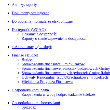
Analizy, raporty
Dokumenty strategiczne
Do pobrania - formularze elektroniczne
Dostępność (WCAG)
Deklaracja dostępności
Raporty o stanie zapewnienia dostępności
e-Administracja (e-usługi)
Finanse i Budżet
Budżet
Sprawozdania finansowe Gminy Raków
Sprawozdania finansowe jednostek budżetowych Gmin
Sprawozdania finansowe innych jednostek Gminy Rak
Uchwały Regionalnej Izby Obrachunkowej w Kielcach
Wieloletnia Prognoza Finansowa
Gospodarka komunalna
Zaopatrzenia w wodę i odprowadzanie ścieków
Gospodarka nieruchomościami
Sprzedaż