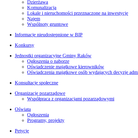
Dzierżawa
Komunalizacja
Lokale i nieruchomości przeznaczone na inwestycje
Najem
Wspólnoty gruntowe
Informacje nieudostępnione w BIP
Konkursy
Jednostki organizacyjne Gminy Raków
Ogłoszenia o naborze
Oświadczenie majątkowe kierowników
Oświadczenia majątkowe osób wydających decyzje admin
Konsultacje społeczne
Organizacje pozarządowe
Współpraca z organizacjami pozarządowymi
Oświata
Ogłoszenia
Programy, projekty
Petycje