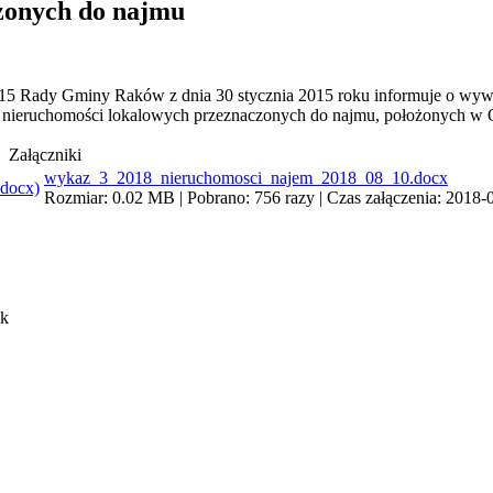
zonych do najmu
 Rady Gminy Raków z dnia 30 stycznia 2015 roku informuje o wywiesz
 nieruchomości lokalowych przeznaczonych do najmu, położonych w 
Załączniki
wykaz_3_2018_nieruchomosci_najem_2018_08_10.docx
Rozmiar: 0.02 MB | Pobrano: 756 razy | Czas załączenia: 2018-
ek