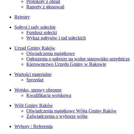
Protokoły z obrad
Raporty z głosowań
Rejestry
Sołtysi i rady sołeckie
Fundusz sołecki
Wykaz sołtysów i rad sołeckich
Urząd Gminy Raków
Oświadczenia majątkowe
Ogłoszenia o naborze na wolne stanowisko urzędnicze
Kierownictwo Urzędu Gminy w Rakowie
Wartości materialne
Sprzedaż
Wojsko, sprawy obronne
Kwalifikacja wojskowa
Wójt Gminy Raków
Oświadczenia majątkowe Wójta Gminy Raków
Zaświadczenia o wyborze wójta
Wybory / Referenda