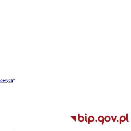
bowych
"