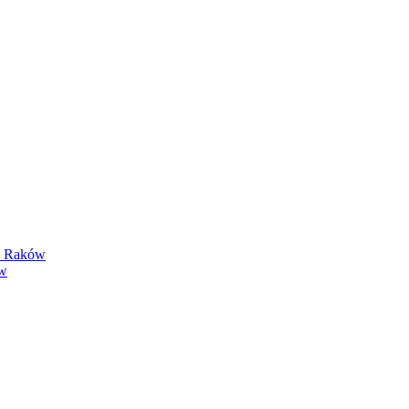
y Raków
ów