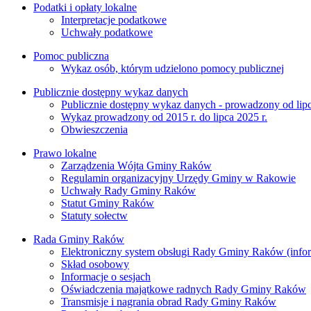
Podatki i opłaty lokalne
Interpretacje podatkowe
Uchwały podatkowe
Pomoc publiczna
Wykaz osób, którym udzielono pomocy publicznej
Publicznie dostępny wykaz danych
Publicznie dostępny wykaz danych - prowadzony od lipc
Wykaz prowadzony od 2015 r. do lipca 2025 r.
Obwieszczenia
Prawo lokalne
Zarządzenia Wójta Gminy Raków
Regulamin organizacyjny Urzędy Gminy w Rakowie
Uchwały Rady Gminy Raków
Statut Gminy Raków
Statuty sołectw
Rada Gminy Raków
Elektroniczny system obsługi Rady Gminy Raków (inform
Skład osobowy
Informacje o sesjach
Oświadczenia majątkowe radnych Rady Gminy Raków
Transmisje i nagrania obrad Rady Gminy Raków