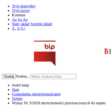
Tryb domyślny
Tryb nocny
Kontrast
Aa
Aa
Aa
Stały układ
Szeroki układ
A-
A
A+
Szukaj...
Szukaj
Jesteś tutaj:
Start
Gospodarka nieruchomościami
Najem
Wykaz Nr 3/2018 nieruchomości przeznaczonych do najmu