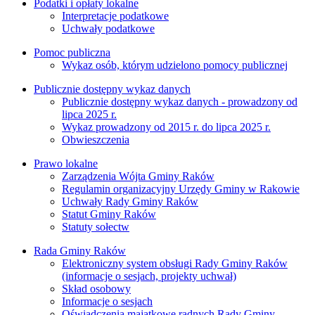
Podatki i opłaty lokalne
Interpretacje podatkowe
Uchwały podatkowe
Pomoc publiczna
Wykaz osób, którym udzielono pomocy publicznej
Publicznie dostępny wykaz danych
Publicznie dostępny wykaz danych - prowadzony od
lipca 2025 r.
Wykaz prowadzony od 2015 r. do lipca 2025 r.
Obwieszczenia
Prawo lokalne
Zarządzenia Wójta Gminy Raków
Regulamin organizacyjny Urzędy Gminy w Rakowie
Uchwały Rady Gminy Raków
Statut Gminy Raków
Statuty sołectw
Rada Gminy Raków
Elektroniczny system obsługi Rady Gminy Raków
(informacje o sesjach, projekty uchwał)
Skład osobowy
Informacje o sesjach
Oświadczenia majątkowe radnych Rady Gminy