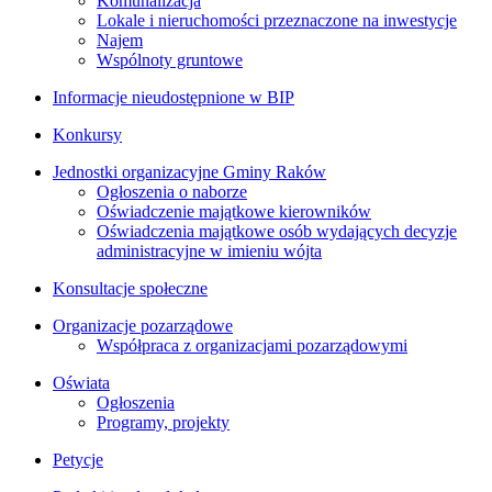
Komunalizacja
Lokale i nieruchomości przeznaczone na inwestycje
Najem
Wspólnoty gruntowe
Informacje nieudostępnione w BIP
Konkursy
Jednostki organizacyjne Gminy Raków
Ogłoszenia o naborze
Oświadczenie majątkowe kierowników
Oświadczenia majątkowe osób wydających decyzje
administracyjne w imieniu wójta
Konsultacje społeczne
Organizacje pozarządowe
Współpraca z organizacjami pozarządowymi
Oświata
Ogłoszenia
Programy, projekty
Petycje