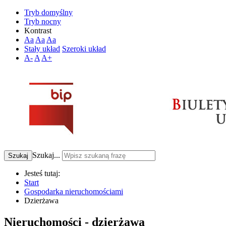
Tryb domyślny
Tryb nocny
Kontrast
Aa
Aa
Aa
Stały układ
Szeroki układ
A-
A
A+
Szukaj...
Szukaj
Jesteś tutaj:
Start
Gospodarka nieruchomościami
Dzierżawa
Nieruchomości - dzierżawa