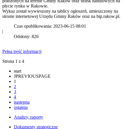
położonych na terenie Gminy Raków oraz stoisk handlowych na
płycie rynku w Rakowie.
Wykaz został wywieszony na tablicy ogłoszeń, umieszczony na
stronie internetowej Urzędu Gminy Raków oraz na bip.rakow.pl.
Czas opublikowania: 2023-06-15 08:01
|
Odsłony: 826
Pełna treść informacji
Strona 1 z 4
start
JPREVIOUSPAGE
1
2
3
4
następna
ostatnia
Analizy, raporty
Dokumenty strategiczne