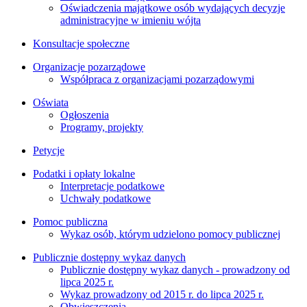
Oświadczenia majątkowe osób wydających decyzje
administracyjne w imieniu wójta
Konsultacje społeczne
Organizacje pozarządowe
Współpraca z organizacjami pozarządowymi
Oświata
Ogłoszenia
Programy, projekty
Petycje
Podatki i opłaty lokalne
Interpretacje podatkowe
Uchwały podatkowe
Pomoc publiczna
Wykaz osób, którym udzielono pomocy publicznej
Publicznie dostępny wykaz danych
Publicznie dostępny wykaz danych - prowadzony od
lipca 2025 r.
Wykaz prowadzony od 2015 r. do lipca 2025 r.
Obwieszczenia