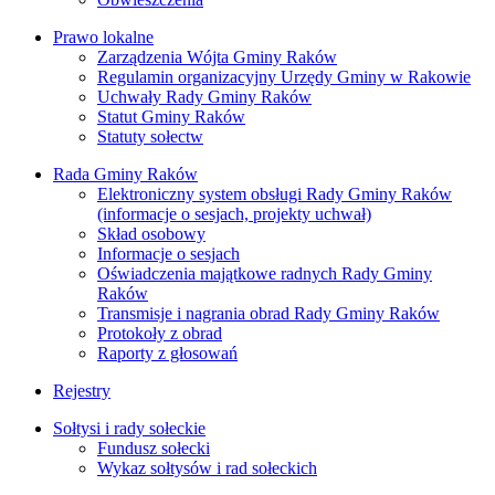
Prawo lokalne
Zarządzenia Wójta Gminy Raków
Regulamin organizacyjny Urzędy Gminy w Rakowie
Uchwały Rady Gminy Raków
Statut Gminy Raków
Statuty sołectw
Rada Gminy Raków
Elektroniczny system obsługi Rady Gminy Raków
(informacje o sesjach, projekty uchwał)
Skład osobowy
Informacje o sesjach
Oświadczenia majątkowe radnych Rady Gminy
Raków
Transmisje i nagrania obrad Rady Gminy Raków
Protokoły z obrad
Raporty z głosowań
Rejestry
Sołtysi i rady sołeckie
Fundusz sołecki
Wykaz sołtysów i rad sołeckich