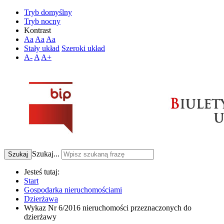
Tryb domyślny
Tryb nocny
Kontrast
Aa
Aa
Aa
Stały układ
Szeroki układ
A-
A
A+
Szukaj...
Szukaj
Jesteś tutaj:
Start
Gospodarka nieruchomościami
Dzierżawa
Wykaz Nr 6/2016 nieruchomości przeznaczonych do
dzierżawy