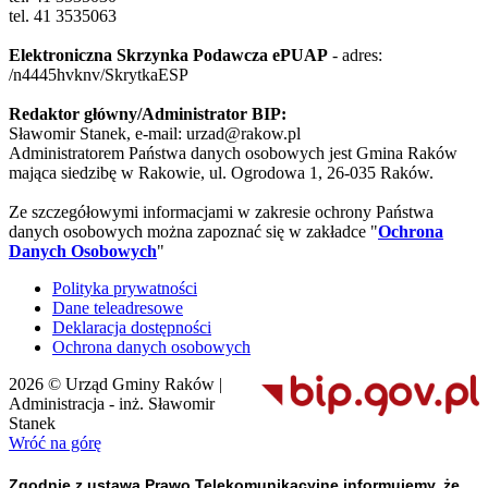
tel. 41 3535063
Elektroniczna Skrzynka Podawcza ePUAP
- adres:
/n4445hvknv/SkrytkaESP
Redaktor główny/Administrator BIP:
Sławomir Stanek, e-mail: urzad@rakow.pl
Administratorem Państwa danych osobowych jest Gmina Raków
mająca siedzibę w Rakowie, ul. Ogrodowa 1, 26-035 Raków.
Ze szczegółowymi informacjami w zakresie ochrony Państwa
danych osobowych można zapoznać się w zakładce "
Ochrona
Danych Osobowych
"
Polityka prywatności
Dane teleadresowe
Deklaracja dostępności
Ochrona danych osobowych
2026 © Urząd Gminy Raków |
Administracja - inż. Sławomir
Stanek
Wróć na górę
Zgodnie z ustawą Prawo Telekomunikacyjne informujemy, że