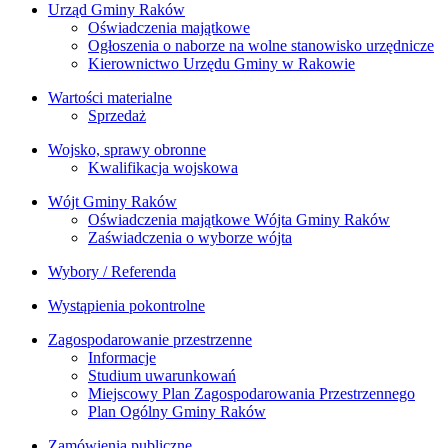
Urząd Gminy Raków
Oświadczenia majątkowe
Ogłoszenia o naborze na wolne stanowisko urzędnicze
Kierownictwo Urzędu Gminy w Rakowie
Wartości materialne
Sprzedaż
Wojsko, sprawy obronne
Kwalifikacja wojskowa
Wójt Gminy Raków
Oświadczenia majątkowe Wójta Gminy Raków
Zaświadczenia o wyborze wójta
Wybory / Referenda
Wystąpienia pokontrolne
Zagospodarowanie przestrzenne
Informacje
Studium uwarunkowań
Miejscowy Plan Zagospodarowania Przestrzennego
Plan Ogólny Gminy Raków
Zamówienia publiczne