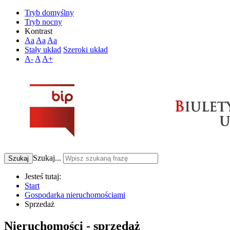
Tryb domyślny
Tryb nocny
Kontrast
Aa
Aa
Aa
Stały układ
Szeroki układ
A-
A
A+
Szukaj...
Szukaj
Jesteś tutaj:
Start
Gospodarka nieruchomościami
Sprzedaż
Nieruchomości - sprzedaż