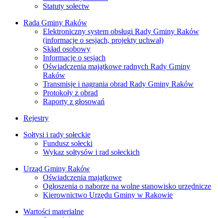
Statuty sołectw
Rada Gminy Raków
Elektroniczny system obsługi Rady Gminy Raków
(informacje o sesjach, projekty uchwał)
Skład osobowy
Informacje o sesjach
Oświadczenia majątkowe radnych Rady Gminy
Raków
Transmisje i nagrania obrad Rady Gminy Raków
Protokoły z obrad
Raporty z głosowań
Rejestry
Sołtysi i rady sołeckie
Fundusz sołecki
Wykaz sołtysów i rad sołeckich
Urząd Gminy Raków
Oświadczenia majątkowe
Ogłoszenia o naborze na wolne stanowisko urzędnicze
Kierownictwo Urzędu Gminy w Rakowie
Wartości materialne