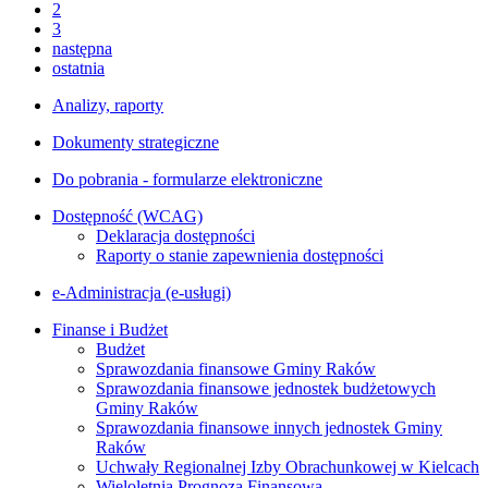
2
3
następna
ostatnia
Analizy, raporty
Dokumenty strategiczne
Do pobrania - formularze elektroniczne
Dostępność (WCAG)
Deklaracja dostępności
Raporty o stanie zapewnienia dostępności
e-Administracja (e-usługi)
Finanse i Budżet
Budżet
Sprawozdania finansowe Gminy Raków
Sprawozdania finansowe jednostek budżetowych
Gminy Raków
Sprawozdania finansowe innych jednostek Gminy
Raków
Uchwały Regionalnej Izby Obrachunkowej w Kielcach
Wieloletnia Prognoza Finansowa