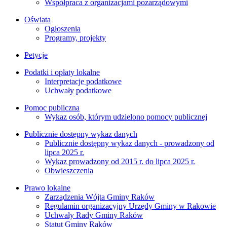
Współpraca z organizacjami pozarządowymi
Oświata
Ogłoszenia
Programy, projekty
Petycje
Podatki i opłaty lokalne
Interpretacje podatkowe
Uchwały podatkowe
Pomoc publiczna
Wykaz osób, którym udzielono pomocy publicznej
Publicznie dostępny wykaz danych
Publicznie dostępny wykaz danych - prowadzony od
lipca 2025 r.
Wykaz prowadzony od 2015 r. do lipca 2025 r.
Obwieszczenia
Prawo lokalne
Zarządzenia Wójta Gminy Raków
Regulamin organizacyjny Urzędy Gminy w Rakowie
Uchwały Rady Gminy Raków
Statut Gminy Raków