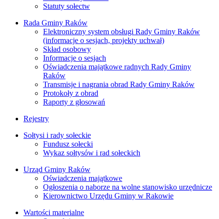
Statuty sołectw
Rada Gminy Raków
Elektroniczny system obsługi Rady Gminy Raków
(informacje o sesjach, projekty uchwał)
Skład osobowy
Informacje o sesjach
Oświadczenia majątkowe radnych Rady Gminy
Raków
Transmisje i nagrania obrad Rady Gminy Raków
Protokoły z obrad
Raporty z głosowań
Rejestry
Sołtysi i rady sołeckie
Fundusz sołecki
Wykaz sołtysów i rad sołeckich
Urząd Gminy Raków
Oświadczenia majątkowe
Ogłoszenia o naborze na wolne stanowisko urzędnicze
Kierownictwo Urzędu Gminy w Rakowie
Wartości materialne