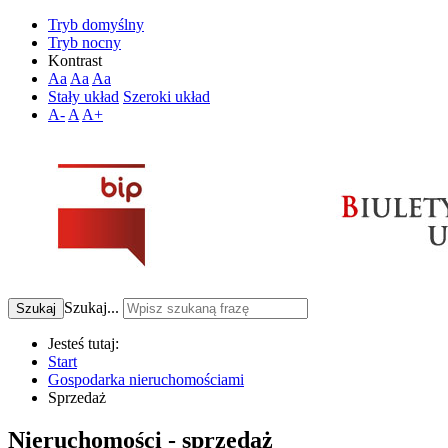
Tryb domyślny
Tryb nocny
Kontrast
Aa
Aa
Aa
Stały układ
Szeroki układ
A-
A
A+
Szukaj...
Szukaj
Jesteś tutaj:
Start
Gospodarka nieruchomościami
Sprzedaż
Nieruchomości - sprzedaż