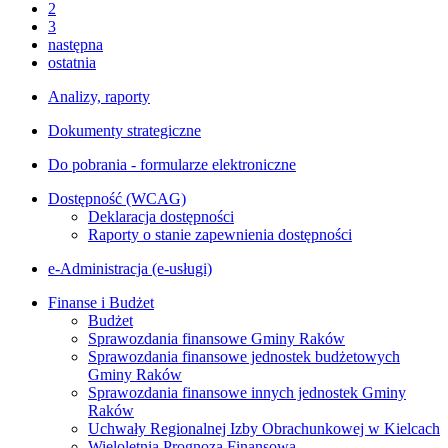
2
3
następna
ostatnia
Analizy, raporty
Dokumenty strategiczne
Do pobrania - formularze elektroniczne
Dostępność (WCAG)
Deklaracja dostępności
Raporty o stanie zapewnienia dostępności
e-Administracja (e-usługi)
Finanse i Budżet
Budżet
Sprawozdania finansowe Gminy Raków
Sprawozdania finansowe jednostek budżetowych
Gminy Raków
Sprawozdania finansowe innych jednostek Gminy
Raków
Uchwały Regionalnej Izby Obrachunkowej w Kielcach
Wieloletnia Prognoza Finansowa