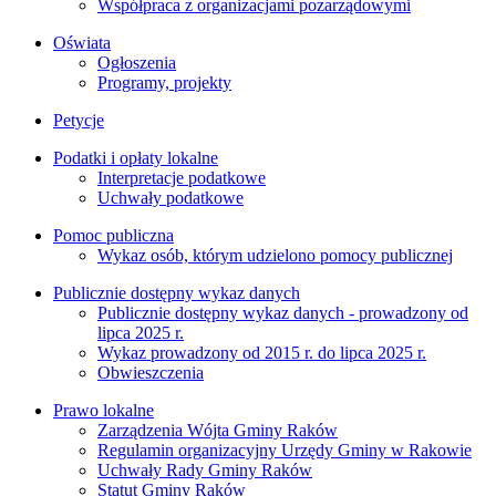
Współpraca z organizacjami pozarządowymi
Oświata
Ogłoszenia
Programy, projekty
Petycje
Podatki i opłaty lokalne
Interpretacje podatkowe
Uchwały podatkowe
Pomoc publiczna
Wykaz osób, którym udzielono pomocy publicznej
Publicznie dostępny wykaz danych
Publicznie dostępny wykaz danych - prowadzony od
lipca 2025 r.
Wykaz prowadzony od 2015 r. do lipca 2025 r.
Obwieszczenia
Prawo lokalne
Zarządzenia Wójta Gminy Raków
Regulamin organizacyjny Urzędy Gminy w Rakowie
Uchwały Rady Gminy Raków
Statut Gminy Raków