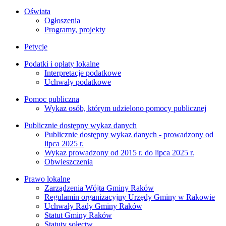
Oświata
Ogłoszenia
Programy, projekty
Petycje
Podatki i opłaty lokalne
Interpretacje podatkowe
Uchwały podatkowe
Pomoc publiczna
Wykaz osób, którym udzielono pomocy publicznej
Publicznie dostępny wykaz danych
Publicznie dostępny wykaz danych - prowadzony od
lipca 2025 r.
Wykaz prowadzony od 2015 r. do lipca 2025 r.
Obwieszczenia
Prawo lokalne
Zarządzenia Wójta Gminy Raków
Regulamin organizacyjny Urzędy Gminy w Rakowie
Uchwały Rady Gminy Raków
Statut Gminy Raków
Statuty sołectw