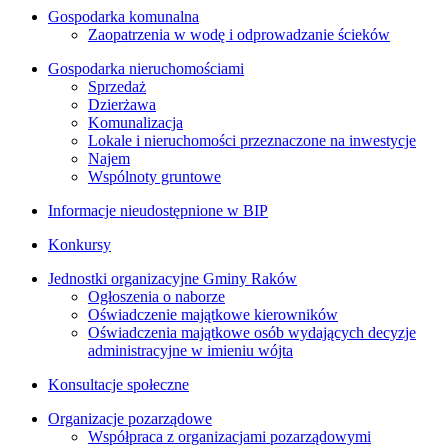
Gospodarka komunalna
Zaopatrzenia w wodę i odprowadzanie ścieków
Gospodarka nieruchomościami
Sprzedaż
Dzierżawa
Komunalizacja
Lokale i nieruchomości przeznaczone na inwestycje
Najem
Wspólnoty gruntowe
Informacje nieudostępnione w BIP
Konkursy
Jednostki organizacyjne Gminy Raków
Ogłoszenia o naborze
Oświadczenie majątkowe kierowników
Oświadczenia majątkowe osób wydających decyzje
administracyjne w imieniu wójta
Konsultacje społeczne
Organizacje pozarządowe
Współpraca z organizacjami pozarządowymi