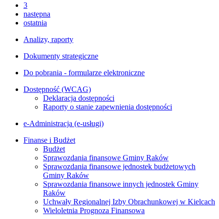
3
następna
ostatnia
Analizy, raporty
Dokumenty strategiczne
Do pobrania - formularze elektroniczne
Dostępność (WCAG)
Deklaracja dostępności
Raporty o stanie zapewnienia dostępności
e-Administracja (e-usługi)
Finanse i Budżet
Budżet
Sprawozdania finansowe Gminy Raków
Sprawozdania finansowe jednostek budżetowych
Gminy Raków
Sprawozdania finansowe innych jednostek Gminy
Raków
Uchwały Regionalnej Izby Obrachunkowej w Kielcach
Wieloletnia Prognoza Finansowa