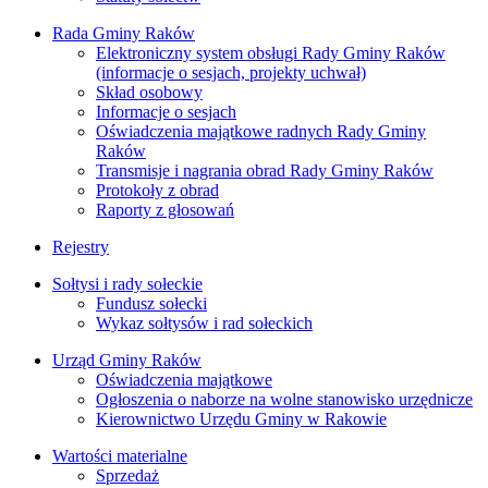
Rada Gminy Raków
Elektroniczny system obsługi Rady Gminy Raków
(informacje o sesjach, projekty uchwał)
Skład osobowy
Informacje o sesjach
Oświadczenia majątkowe radnych Rady Gminy
Raków
Transmisje i nagrania obrad Rady Gminy Raków
Protokoły z obrad
Raporty z głosowań
Rejestry
Sołtysi i rady sołeckie
Fundusz sołecki
Wykaz sołtysów i rad sołeckich
Urząd Gminy Raków
Oświadczenia majątkowe
Ogłoszenia o naborze na wolne stanowisko urzędnicze
Kierownictwo Urzędu Gminy w Rakowie
Wartości materialne
Sprzedaż