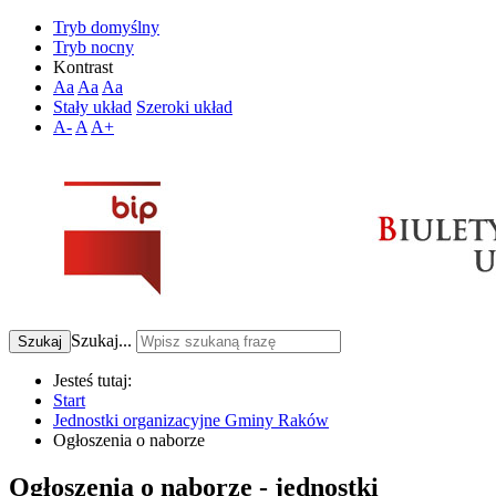
Tryb domyślny
Tryb nocny
Kontrast
Aa
Aa
Aa
Stały układ
Szeroki układ
A-
A
A+
Szukaj...
Szukaj
Jesteś tutaj:
Start
Jednostki organizacyjne Gminy Raków
Ogłoszenia o naborze
Ogłoszenia o naborze - jednostki