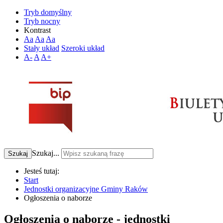
Tryb domyślny
Tryb nocny
Kontrast
Aa
Aa
Aa
Stały układ
Szeroki układ
A-
A
A+
Szukaj...
Szukaj
Jesteś tutaj:
Start
Jednostki organizacyjne Gminy Raków
Ogłoszenia o naborze
Ogłoszenia o naborze - jednostki