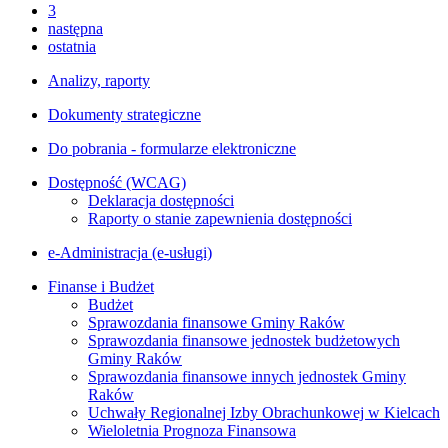
3
następna
ostatnia
Analizy, raporty
Dokumenty strategiczne
Do pobrania - formularze elektroniczne
Dostępność (WCAG)
Deklaracja dostępności
Raporty o stanie zapewnienia dostępności
e-Administracja (e-usługi)
Finanse i Budżet
Budżet
Sprawozdania finansowe Gminy Raków
Sprawozdania finansowe jednostek budżetowych
Gminy Raków
Sprawozdania finansowe innych jednostek Gminy
Raków
Uchwały Regionalnej Izby Obrachunkowej w Kielcach
Wieloletnia Prognoza Finansowa