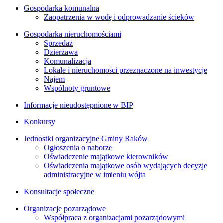
Gospodarka komunalna
Zaopatrzenia w wodę i odprowadzanie ścieków
Gospodarka nieruchomościami
Sprzedaż
Dzierżawa
Komunalizacja
Lokale i nieruchomości przeznaczone na inwestycje
Najem
Wspólnoty gruntowe
Informacje nieudostępnione w BIP
Konkursy
Jednostki organizacyjne Gminy Raków
Ogłoszenia o naborze
Oświadczenie majątkowe kierowników
Oświadczenia majątkowe osób wydających decyzje
administracyjne w imieniu wójta
Konsultacje społeczne
Organizacje pozarządowe
Współpraca z organizacjami pozarządowymi