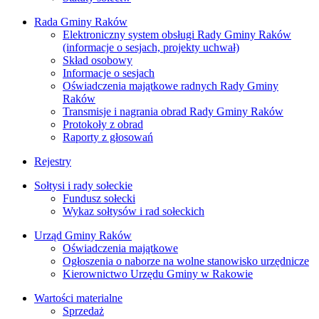
Rada Gminy Raków
Elektroniczny system obsługi Rady Gminy Raków
(informacje o sesjach, projekty uchwał)
Skład osobowy
Informacje o sesjach
Oświadczenia majątkowe radnych Rady Gminy
Raków
Transmisje i nagrania obrad Rady Gminy Raków
Protokoły z obrad
Raporty z głosowań
Rejestry
Sołtysi i rady sołeckie
Fundusz sołecki
Wykaz sołtysów i rad sołeckich
Urząd Gminy Raków
Oświadczenia majątkowe
Ogłoszenia o naborze na wolne stanowisko urzędnicze
Kierownictwo Urzędu Gminy w Rakowie
Wartości materialne
Sprzedaż