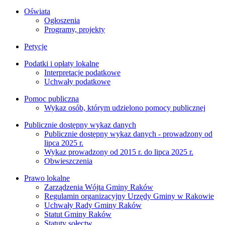
Oświata
Ogłoszenia
Programy, projekty
Petycje
Podatki i opłaty lokalne
Interpretacje podatkowe
Uchwały podatkowe
Pomoc publiczna
Wykaz osób, którym udzielono pomocy publicznej
Publicznie dostępny wykaz danych
Publicznie dostępny wykaz danych - prowadzony od
lipca 2025 r.
Wykaz prowadzony od 2015 r. do lipca 2025 r.
Obwieszczenia
Prawo lokalne
Zarządzenia Wójta Gminy Raków
Regulamin organizacyjny Urzędy Gminy w Rakowie
Uchwały Rady Gminy Raków
Statut Gminy Raków
Statuty sołectw