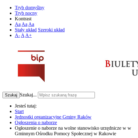
Tryb domyślny
Tryb nocny
Kontrast
Aa
Aa
Aa
Stały układ
Szeroki układ
A-
A
A+
Szukaj...
Szukaj
Jesteś tutaj:
Start
Jednostki organizacyjne Gminy Raków
Ogłoszenia o naborze
Ogłoszenie o naborze na wolne stanowisko urzędnicze w w
Gminnym Ośrodku Pomocy Społecznej w Rakowie