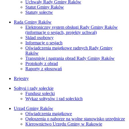
Uchwały Rady Gminy Raków
Statut Gminy Raków
Statuty sołectw
Rada Gminy Raków
Elektroniczny system obsługi Rady Gminy Raków
(informacje o sesjach, projekty uchwał)
Skład osobowy
Informacje o sesjach
Oświadczenia majątkowe radnych Rady Gminy
Raków
Transmisje i nagrania obrad Rady Gminy Raków
Protokoły z obrad
Raporty z głosowań
Rejestry
Sołtysi i rady sołeckie
Fundusz sołecki
Wykaz sołtysów i rad sołeckich
Urząd Gminy Raków
Oświadczenia majątkowe
Ogłoszenia o naborze na wolne stanowisko urzędnicze
Kierownictwo Urzędu Gminy w Rakowie