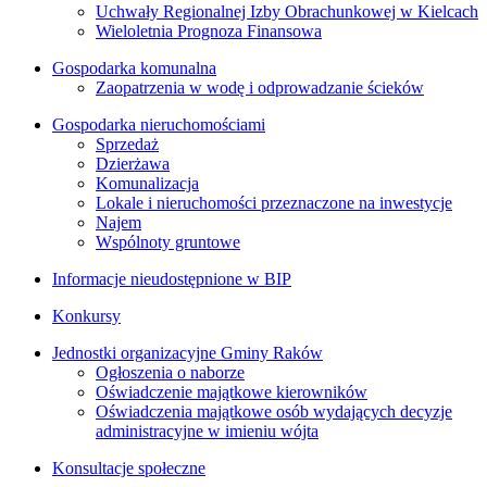
Uchwały Regionalnej Izby Obrachunkowej w Kielcach
Wieloletnia Prognoza Finansowa
Gospodarka komunalna
Zaopatrzenia w wodę i odprowadzanie ścieków
Gospodarka nieruchomościami
Sprzedaż
Dzierżawa
Komunalizacja
Lokale i nieruchomości przeznaczone na inwestycje
Najem
Wspólnoty gruntowe
Informacje nieudostępnione w BIP
Konkursy
Jednostki organizacyjne Gminy Raków
Ogłoszenia o naborze
Oświadczenie majątkowe kierowników
Oświadczenia majątkowe osób wydających decyzje
administracyjne w imieniu wójta
Konsultacje społeczne