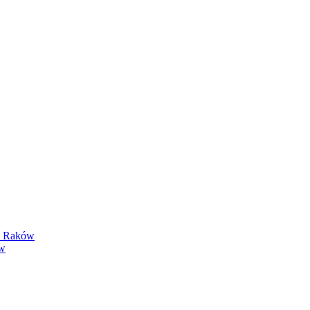
y Raków
ów