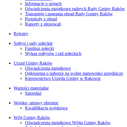
Informacje o sesjach
Oświadczenia majątkowe radnych Rady Gminy Raków
Transmisje i nagrania obrad Rady Gminy Raków
Protokoły z obrad
Raporty z głosowań
Rejestry
Sołtysi i rady sołeckie
Fundusz sołecki
Wykaz sołtysów i rad sołeckich
Urząd Gminy Raków
Oświadczenia majątkowe
Ogłoszenia o naborze na wolne stanowisko urzędnicze
Kierownictwo Urzędu Gminy w Rakowie
Wartości materialne
Sprzedaż
Wojsko, sprawy obronne
Kwalifikacja wojskowa
Wójt Gminy Raków
Oświadczenia majątkowe Wójta Gminy Raków