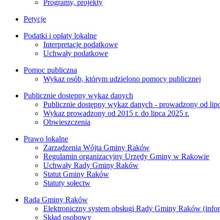
Programy, projekty
Petycje
Podatki i opłaty lokalne
Interpretacje podatkowe
Uchwały podatkowe
Pomoc publiczna
Wykaz osób, którym udzielono pomocy publicznej
Publicznie dostępny wykaz danych
Publicznie dostępny wykaz danych - prowadzony od lipc
Wykaz prowadzony od 2015 r. do lipca 2025 r.
Obwieszczenia
Prawo lokalne
Zarządzenia Wójta Gminy Raków
Regulamin organizacyjny Urzędy Gminy w Rakowie
Uchwały Rady Gminy Raków
Statut Gminy Raków
Statuty sołectw
Rada Gminy Raków
Elektroniczny system obsługi Rady Gminy Raków (inform
Skład osobowy