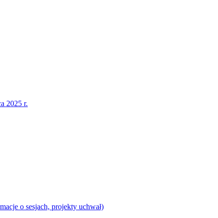
a 2025 r.
acje o sesjach, projekty uchwał)