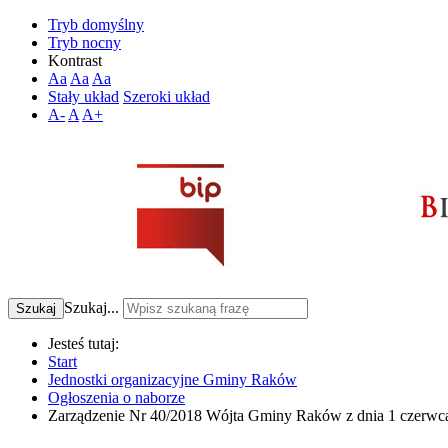
Tryb domyślny
Tryb nocny
Kontrast
Aa
Aa
Aa
Stały układ
Szeroki układ
A-
A
A+
Szukaj...
Szukaj
Jesteś tutaj:
Start
Jednostki organizacyjne Gminy Raków
Ogłoszenia o naborze
Zarządzenie Nr 40/2018 Wójta Gminy Raków z dnia 1 czerwca