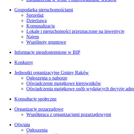
Gospodarka nieruchomościami
Sprzedaż
Dzierżawa
Komunalizacja
Lokale i nieruchomości przeznaczone na inwestycje
Najem
Wspólnoty gruntowe
Informacje nieudostępnione w BIP
Konkursy
Jednostki organizacyjne Gminy Raków
Ogłoszenia o naborze
Oświadczenie majątkowe kierowników
Oświadczenia majątkowe osób wydających decyzje admin
Konsultacje społeczne
Organizacje pozarządowe
Współpraca z organizacjami pozarządowymi
Oświata
Ogłoszenia