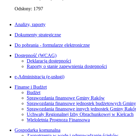
Odsłony: 1797
Analizy, raporty
Dokumenty strategiczne
Do pobrania - formularze elektroniczne
Dostępność (WCAG)
Deklaracja dostępności
Raporty o stanie zapewnienia dostępności
e-Administracja (e-usługi)
Finanse i Budżet
Budżet
Sprawozdania finansowe Gminy Raków
Sprawozdania finansowe jednostek budżetowych Gmin
Sprawozdania finansowe innych jednostek Gminy Rak
Uchwały Regionalnej Izby Obrachunkowej w Kielcach
Wieloletnia Prognoza Finansowa
Gospodarka komunalna
Zaopatrzenia w wodę i odprowadzanie ścieków