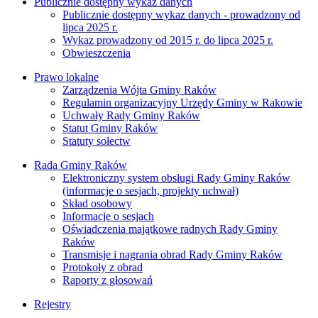
Publicznie dostępny wykaz danych
Publicznie dostępny wykaz danych - prowadzony od
lipca 2025 r.
Wykaz prowadzony od 2015 r. do lipca 2025 r.
Obwieszczenia
Prawo lokalne
Zarządzenia Wójta Gminy Raków
Regulamin organizacyjny Urzędy Gminy w Rakowie
Uchwały Rady Gminy Raków
Statut Gminy Raków
Statuty sołectw
Rada Gminy Raków
Elektroniczny system obsługi Rady Gminy Raków
(informacje o sesjach, projekty uchwał)
Skład osobowy
Informacje o sesjach
Oświadczenia majątkowe radnych Rady Gminy
Raków
Transmisje i nagrania obrad Rady Gminy Raków
Protokoły z obrad
Raporty z głosowań
Rejestry