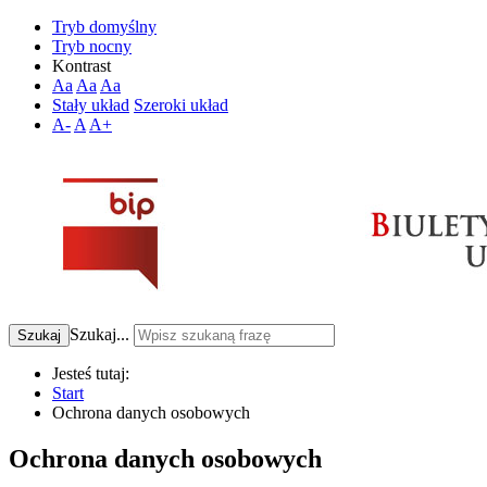
Tryb domyślny
Tryb nocny
Kontrast
Aa
Aa
Aa
Stały układ
Szeroki układ
A-
A
A+
Szukaj...
Szukaj
Jesteś tutaj:
Start
Ochrona danych osobowych
Ochrona danych osobowych