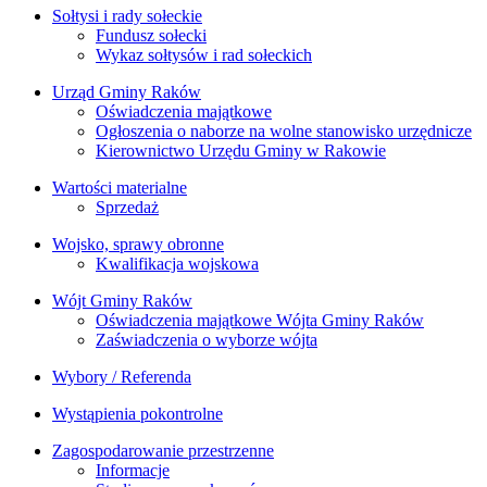
Sołtysi i rady sołeckie
Fundusz sołecki
Wykaz sołtysów i rad sołeckich
Urząd Gminy Raków
Oświadczenia majątkowe
Ogłoszenia o naborze na wolne stanowisko urzędnicze
Kierownictwo Urzędu Gminy w Rakowie
Wartości materialne
Sprzedaż
Wojsko, sprawy obronne
Kwalifikacja wojskowa
Wójt Gminy Raków
Oświadczenia majątkowe Wójta Gminy Raków
Zaświadczenia o wyborze wójta
Wybory / Referenda
Wystąpienia pokontrolne
Zagospodarowanie przestrzenne
Informacje