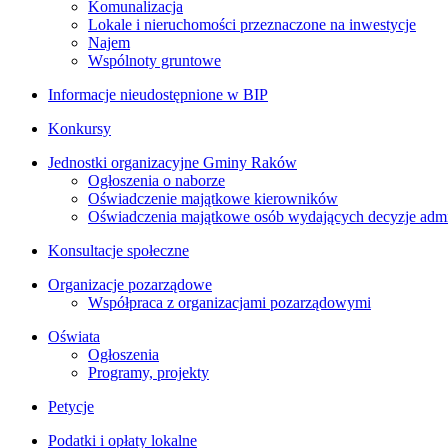
Komunalizacja
Lokale i nieruchomości przeznaczone na inwestycje
Najem
Wspólnoty gruntowe
Informacje nieudostępnione w BIP
Konkursy
Jednostki organizacyjne Gminy Raków
Ogłoszenia o naborze
Oświadczenie majątkowe kierowników
Oświadczenia majątkowe osób wydających decyzje admin
Konsultacje społeczne
Organizacje pozarządowe
Współpraca z organizacjami pozarządowymi
Oświata
Ogłoszenia
Programy, projekty
Petycje
Podatki i opłaty lokalne