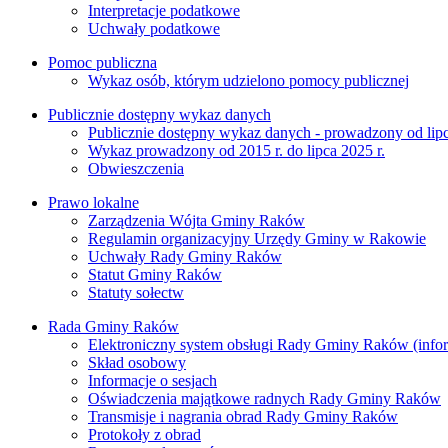
Interpretacje podatkowe
Uchwały podatkowe
Pomoc publiczna
Wykaz osób, którym udzielono pomocy publicznej
Publicznie dostępny wykaz danych
Publicznie dostępny wykaz danych - prowadzony od lipc
Wykaz prowadzony od 2015 r. do lipca 2025 r.
Obwieszczenia
Prawo lokalne
Zarządzenia Wójta Gminy Raków
Regulamin organizacyjny Urzędy Gminy w Rakowie
Uchwały Rady Gminy Raków
Statut Gminy Raków
Statuty sołectw
Rada Gminy Raków
Elektroniczny system obsługi Rady Gminy Raków (inform
Skład osobowy
Informacje o sesjach
Oświadczenia majątkowe radnych Rady Gminy Raków
Transmisje i nagrania obrad Rady Gminy Raków
Protokoły z obrad