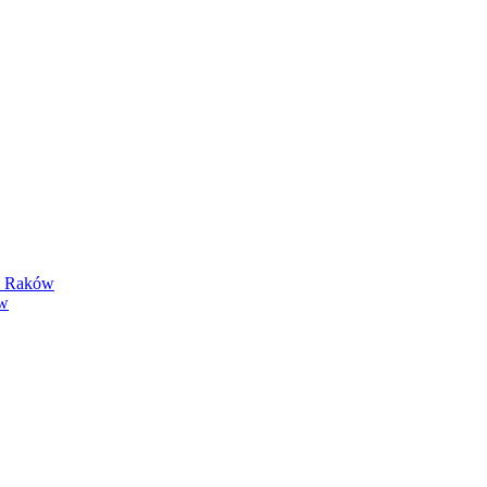
y Raków
ów