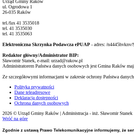
Urząd Gminy Raków
ul. Ogrodowa 1
26-035 Raków
tel./fax 41 3535018
tel. 41 3535030
tel. 41 3535063
Elektroniczna Skrzynka Podawcza ePUAP
- adres:
/n4445hvknv/
Redaktor główny/Administrator BIP:
Sławomir Stanek, e-mail: urzad@rakow.pl
Administratorem Państwa danych osobowych jest Gmina Raków mają
Ze szczegółowymi informacjami w zakresie ochrony Państwa danych
Polityka prywatności
Dane teleadresowe
Deklaracja dostępności
Ochrona danych osobowych
2026 © Urząd Gminy Raków | Administracja - inż. Sławomir Stanek
Wróć na górę
Zgodnie z ustawą Prawo Telekomunikacyjne informujemy, że serw