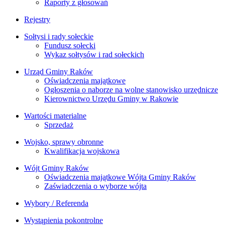
Raporty z głosowań
Rejestry
Sołtysi i rady sołeckie
Fundusz sołecki
Wykaz sołtysów i rad sołeckich
Urząd Gminy Raków
Oświadczenia majątkowe
Ogłoszenia o naborze na wolne stanowisko urzędnicze
Kierownictwo Urzędu Gminy w Rakowie
Wartości materialne
Sprzedaż
Wojsko, sprawy obronne
Kwalifikacja wojskowa
Wójt Gminy Raków
Oświadczenia majątkowe Wójta Gminy Raków
Zaświadczenia o wyborze wójta
Wybory / Referenda
Wystąpienia pokontrolne