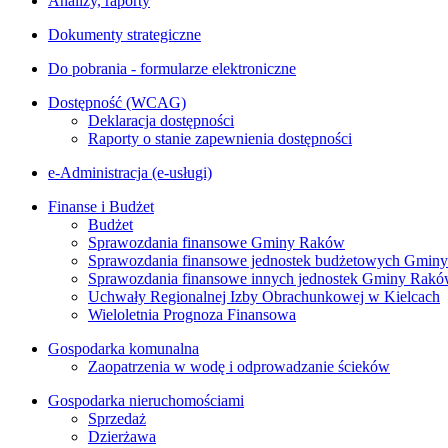
Analizy, raporty
Dokumenty strategiczne
Do pobrania - formularze elektroniczne
Dostępność (WCAG)
Deklaracja dostępności
Raporty o stanie zapewnienia dostępności
e-Administracja (e-usługi)
Finanse i Budżet
Budżet
Sprawozdania finansowe Gminy Raków
Sprawozdania finansowe jednostek budżetowych Gmin
Sprawozdania finansowe innych jednostek Gminy Rak
Uchwały Regionalnej Izby Obrachunkowej w Kielcach
Wieloletnia Prognoza Finansowa
Gospodarka komunalna
Zaopatrzenia w wodę i odprowadzanie ścieków
Gospodarka nieruchomościami
Sprzedaż
Dzierżawa