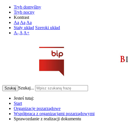
Tryb domyślny
Tryb nocny
Kontrast
Aa
Aa
Aa
Stały układ
Szeroki układ
A-
A
A+
Szukaj...
Szukaj
Jesteś tutaj:
Start
Organizacje pozarządowe
Współpraca z organizacjami pozarządowymi
Sprawozdanie z realizacji dokumentu