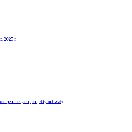
a 2025 r.
acje o sesjach, projekty uchwał)