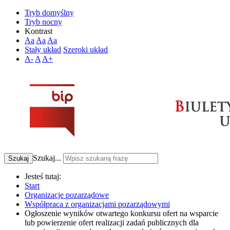
Tryb domyślny
Tryb nocny
Kontrast
Aa
Aa
Aa
Stały układ
Szeroki układ
A-
A
A+
Szukaj...
Szukaj
Jesteś tutaj:
Start
Organizacje pozarządowe
Współpraca z organizacjami pozarządowymi
Ogłoszenie wyników otwartego konkursu ofert na wsparcie
lub powierzenie ofert realizacji zadań publicznych dla