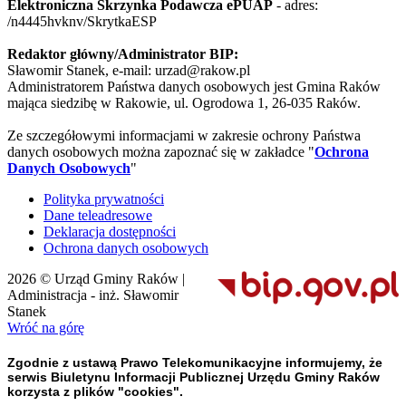
Elektroniczna Skrzynka Podawcza ePUAP
- adres:
/n4445hvknv/SkrytkaESP
Redaktor główny/Administrator BIP:
Sławomir Stanek, e-mail: urzad@rakow.pl
Administratorem Państwa danych osobowych jest Gmina Raków
mająca siedzibę w Rakowie, ul. Ogrodowa 1, 26-035 Raków.
Ze szczegółowymi informacjami w zakresie ochrony Państwa
danych osobowych można zapoznać się w zakładce "
Ochrona
Danych Osobowych
"
Polityka prywatności
Dane teleadresowe
Deklaracja dostępności
Ochrona danych osobowych
2026 © Urząd Gminy Raków |
Administracja - inż. Sławomir
Stanek
Wróć na górę
Zgodnie z ustawą Prawo Telekomunikacyjne informujemy, że
serwis Biuletynu Informacji Publicznej Urzędu Gminy Raków
korzysta z plików "cookies".