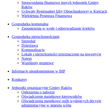
Sprawozdania finansowe innych jednostek Gminy
Raków
Uchwały Regionalnej Izby Obrachunkowej w Kielcach
Wieloletnia Prognoza Finansowa
Gospodarka komunalna
Zaopatrzenia w wodę i odprowadzanie ścieków
Gospodarka nieruchomościami
Sprzedaż
Dzierżawa
Komunalizacja
Lokale i nieruchomości przeznaczone na inwestycje
Najem
Wspólnoty gruntowe
Informacje nieudostępnione w BIP
Konkursy
Jednostki organizacyjne Gminy Raków
Ogłoszenia o naborze
Oświadczenie majątkowe kierowników
Oświadczenia majątkowe osób wydających decyzje
administracyjne w imieniu wójta