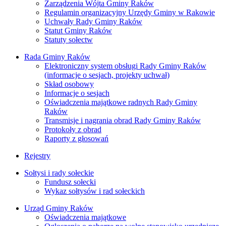
Zarządzenia Wójta Gminy Raków
Regulamin organizacyjny Urzędy Gminy w Rakowie
Uchwały Rady Gminy Raków
Statut Gminy Raków
Statuty sołectw
Rada Gminy Raków
Elektroniczny system obsługi Rady Gminy Raków
(informacje o sesjach, projekty uchwał)
Skład osobowy
Informacje o sesjach
Oświadczenia majątkowe radnych Rady Gminy
Raków
Transmisje i nagrania obrad Rady Gminy Raków
Protokoły z obrad
Raporty z głosowań
Rejestry
Sołtysi i rady sołeckie
Fundusz sołecki
Wykaz sołtysów i rad sołeckich
Urząd Gminy Raków
Oświadczenia majątkowe