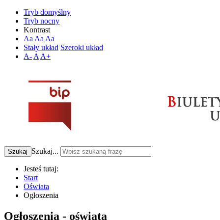
Tryb domyślny
Tryb nocny
Kontrast
Aa
Aa
Aa
Stały układ
Szeroki układ
A-
A
A+
Szukaj...
Szukaj
Jesteś tutaj:
Start
Oświata
Ogłoszenia
Ogłoszenia - oświata