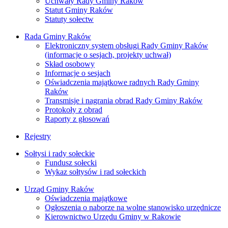
Uchwały Rady Gminy Raków
Statut Gminy Raków
Statuty sołectw
Rada Gminy Raków
Elektroniczny system obsługi Rady Gminy Raków
(informacje o sesjach, projekty uchwał)
Skład osobowy
Informacje o sesjach
Oświadczenia majątkowe radnych Rady Gminy
Raków
Transmisje i nagrania obrad Rady Gminy Raków
Protokoły z obrad
Raporty z głosowań
Rejestry
Sołtysi i rady sołeckie
Fundusz sołecki
Wykaz sołtysów i rad sołeckich
Urząd Gminy Raków
Oświadczenia majątkowe
Ogłoszenia o naborze na wolne stanowisko urzędnicze
Kierownictwo Urzędu Gminy w Rakowie