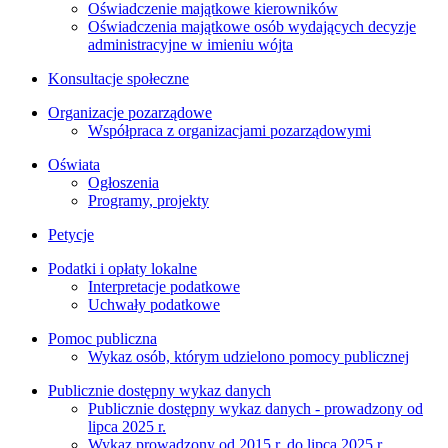
Oświadczenie majątkowe kierowników
Oświadczenia majątkowe osób wydających decyzje
administracyjne w imieniu wójta
Konsultacje społeczne
Organizacje pozarządowe
Współpraca z organizacjami pozarządowymi
Oświata
Ogłoszenia
Programy, projekty
Petycje
Podatki i opłaty lokalne
Interpretacje podatkowe
Uchwały podatkowe
Pomoc publiczna
Wykaz osób, którym udzielono pomocy publicznej
Publicznie dostępny wykaz danych
Publicznie dostępny wykaz danych - prowadzony od
lipca 2025 r.
Wykaz prowadzony od 2015 r. do lipca 2025 r.