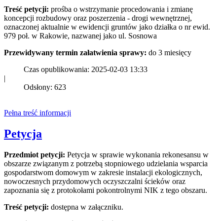
Treść petycji:
prośba o wstrzymanie procedowania i zmianę
koncepcji rozbudowy oraz poszerzenia - drogi wewnętrznej,
oznaczonej aktualnie w ewidencji gruntów jako działka o nr ewid.
979 poł. w Rakowie, nazwanej jako ul. Sosnowa
Przewidywany termin załatwienia sprawy:
do 3 miesięcy
Czas opublikowania: 2025-02-03 13:33
|
Odsłony: 623
Pełna treść informacji
Petycja
Przedmiot petycji:
Petycja w sprawie wykonania rekonesansu w
obszarze związanym z potrzebą stopniowego udzielania wsparcia
gospodarstwom domowym w zakresie instalacji ekologicznych,
nowoczesnych przydomowych oczyszczalni ścieków oraz
zapoznania się z protokołami pokontrolnymi NIK z tego obszaru.
Treść petycji:
dostępna w załączniku.