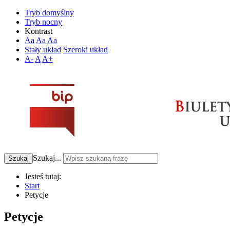
Tryb domyślny
Tryb nocny
Kontrast
Aa
Aa
Aa
Stały układ
Szeroki układ
A-
A
A+
Szukaj...
Szukaj
Jesteś tutaj:
Start
Petycje
Petycje