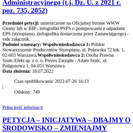
Administracyjnego (t.j. Dz. U. z 2021 r.
poz. 735, 2052)
Przedmiot petycji:
umieszczenie na Oficjalnej Stronie WWW
Gminy lub w BIP - infografiki PSPS o postępowaniu z odpadami
EPS (styropianu). (infografika dostarczona przez Zamawiającego) -
vide załącznik.
Podmiot wnoszący:
Współwnioskodawca 1:
Polskie
Stowarzyszenie Producentów Styropianu, ul. Puławska 72 lok. 1,
02-603 Warszawa,
Współwnioskodawca 2:
Osoba Prawna
Szulc-Efekt sp. z o. o. Prezes Zarządu - Adam Szulc, ul.
Poligonowa 1, 04-051 Warszawa
Data złożenia:
18.07.2022
Czas opublikowania: 2022-07-26 16:13
|
Odsłony: 749
Pełna treść informacji
PETYCJA – INICJATYWA – DBAJMY O
ŚRODOWISKO – ZMIENIAJMY