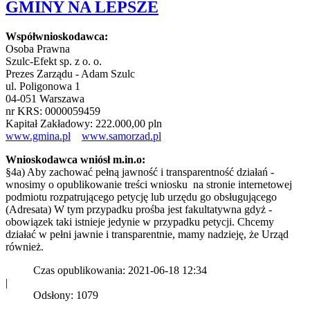
GMINY NA LEPSZE
Współwnioskodawca:
Osoba Prawna
Szulc-Efekt sp. z o. o.
Prezes Zarządu - Adam Szulc
ul. Poligonowa 1
04-051 Warszawa
nr KRS: 0000059459
Kapitał Zakładowy: 222.000,00 pln
www.gmina.pl
www.samorzad.pl
Wnioskodawca wniósł m.in.o:
§4a) Aby zachować pełną jawność i transparentność działań -
wnosimy o opublikowanie treści wniosku na stronie internetowej
podmiotu rozpatrującego petycję lub urzędu go obsługującego
(Adresata) W tym przypadku prośba jest fakultatywna gdyż -
obowiązek taki istnieje jedynie w przypadku petycji. Chcemy
działać w pełni jawnie i transparentnie, mamy nadzieję, że Urząd
również.
Czas opublikowania: 2021-06-18 12:34
|
Odsłony: 1079