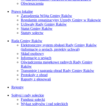
Obwieszczenia
Prawo lokalne
Zarządzenia Wójta Gminy Raków
Regulamin organizacyjny Urzędy Gminy w Rakowie
Uchwały Rady Gminy Raków
Statut Gminy Raków
Statuty sołectw
Rada Gminy Raków
Elektroniczny system obsługi Rady Gminy Raków
(informacje o sesjach, projekty uchwał)
Skład osobowy
Informacje o sesjach
Oświadczenia majątkowe radnych Rady Gminy
Raków
Transmisje i nagrania obrad Rady Gminy Raków
Protokoły z obrad
Raporty z głosowań
Rejestry
Sołtysi i rady sołeckie
Fundusz sołecki
Wykaz sołtysów i rad sołeckich