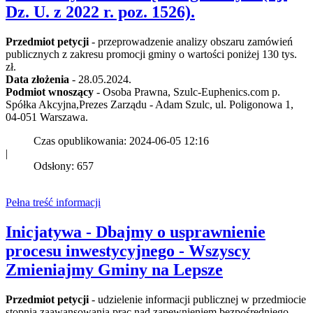
Dz. U. z 2022 r. poz. 1526).
Przedmiot petycji
- przeprowadzenie analizy obszaru zamówień
publicznych z zakresu promocji gminy o wartości poniżej 130 tys.
zł.
Data złożenia
- 28.05.2024.
Podmiot wnoszący
- Osoba Prawna, Szulc-Euphenics.com p.
Spółka Akcyjna,Prezes Zarządu - Adam Szulc, ul. Poligonowa 1,
04-051 Warszawa.
Czas opublikowania: 2024-06-05 12:16
|
Odsłony: 657
Pełna treść informacji
Inicjatywa - Dbajmy o usprawnienie
procesu inwestycyjnego - Wszyscy
Zmieniajmy Gminy na Lepsze
Przedmiot petycji
- udzielenie informacji publicznej w przedmiocie
stopnia zaawansowania prac nad zapewnieniem bezpośredniego