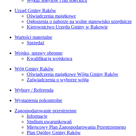
Wykaz sołtysów i rad sołeckich
Urząd Gminy Raków
Oświadczenia majątkowe
Ogłoszenia o naborze na wolne stanowisko urzędnicze
Kierownictwo Urzędu Gminy w Rakowie
Wartości materialne
Sprzedaż
Wojsko, sprawy obronne
Kwalifikacja wojskowa
Wójt Gminy Raków
Oświadczenia majątkowe Wójta Gminy Raków
Zaświadczenia o wyborze wójta
Wybory / Referenda
Wystąpienia pokontrolne
Zagospodarowanie przestrzenne
Informacje
Studium uwarunkowań
Miejscowy Plan Zagospodarowania Przestrzennego
Plan Ogólny Gminy Raków