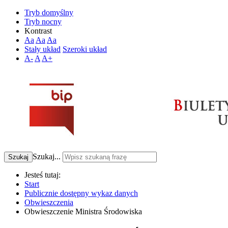
Tryb domyślny
Tryb nocny
Kontrast
Aa
Aa
Aa
Stały układ
Szeroki układ
A-
A
A+
Szukaj...
Szukaj
Jesteś tutaj:
Start
Publicznie dostępny wykaz danych
Obwieszczenia
Obwieszczenie Ministra Środowiska