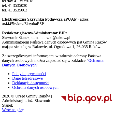
tel./fax 41 3535018
tel. 41 3535030
tel. 41 3535063
Elektroniczna Skrzynka Podawcza ePUAP
- adres:
/n4445hvknv/SkrytkaESP
Redaktor główny/Administrator BIP:
Sławomir Stanek, e-mail: urzad@rakow.pl
Administratorem Państwa danych osobowych jest Gmina Raków
mająca siedzibę w Rakowie, ul. Ogrodowa 1, 26-035 Raków.
Ze szczegółowymi informacjami w zakresie ochrony Państwa
danych osobowych można zapoznać się w zakładce "
Ochrona
Danych Osobowych
"
Polityka prywatności
Dane teleadresowe
Deklaracja dostępności
Ochrona danych osobowych
2026 © Urząd Gminy Raków |
Administracja - inż. Sławomir
Stanek
Wróć na górę