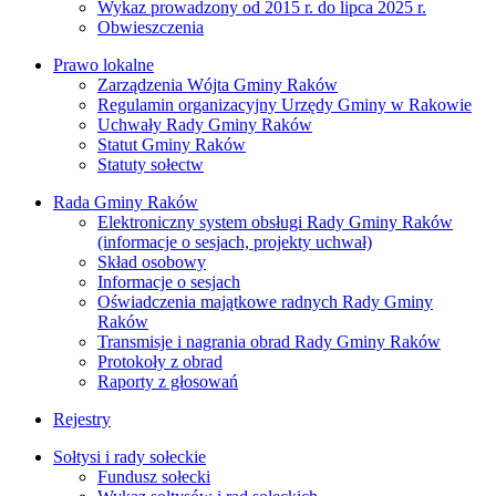
Wykaz prowadzony od 2015 r. do lipca 2025 r.
Obwieszczenia
Prawo lokalne
Zarządzenia Wójta Gminy Raków
Regulamin organizacyjny Urzędy Gminy w Rakowie
Uchwały Rady Gminy Raków
Statut Gminy Raków
Statuty sołectw
Rada Gminy Raków
Elektroniczny system obsługi Rady Gminy Raków
(informacje o sesjach, projekty uchwał)
Skład osobowy
Informacje o sesjach
Oświadczenia majątkowe radnych Rady Gminy
Raków
Transmisje i nagrania obrad Rady Gminy Raków
Protokoły z obrad
Raporty z głosowań
Rejestry
Sołtysi i rady sołeckie
Fundusz sołecki