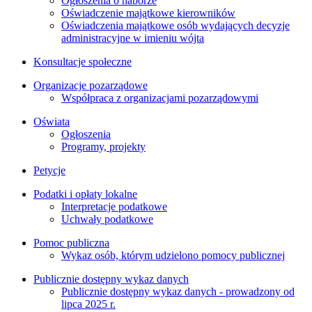
Ogłoszenia o naborze
Oświadczenie majątkowe kierowników
Oświadczenia majątkowe osób wydających decyzje
administracyjne w imieniu wójta
Konsultacje społeczne
Organizacje pozarządowe
Współpraca z organizacjami pozarządowymi
Oświata
Ogłoszenia
Programy, projekty
Petycje
Podatki i opłaty lokalne
Interpretacje podatkowe
Uchwały podatkowe
Pomoc publiczna
Wykaz osób, którym udzielono pomocy publicznej
Publicznie dostępny wykaz danych
Publicznie dostępny wykaz danych - prowadzony od
lipca 2025 r.