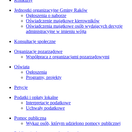
Konkursy
Jednostki organizacyjne Gminy Raków
Ogłoszenia o naborze
Oświadczenie majątkowe kierowników
Oświadczenia majątkowe osób wydających decyzje
administracyjne w imieniu wójta
Konsultacje społeczne
Organizacje pozarządowe
Współpraca z organizacjami pozarządowymi
Oświata
Ogłoszenia
Programy, projekty
Petycje
Podatki i opłaty lokalne
Interpretacje podatkowe
Uchwały podatkowe
Pomoc publiczna
Wykaz osób, którym udzielono pomocy publicznej