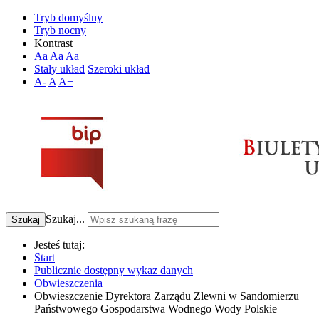
Tryb domyślny
Tryb nocny
Kontrast
Aa
Aa
Aa
Stały układ
Szeroki układ
A-
A
A+
Szukaj...
Szukaj
Jesteś tutaj:
Start
Publicznie dostępny wykaz danych
Obwieszczenia
Obwieszczenie Dyrektora Zarządu Zlewni w Sandomierzu
Państwowego Gospodarstwa Wodnego Wody Polskie