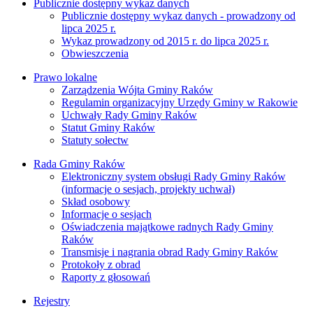
Publicznie dostępny wykaz danych
Publicznie dostępny wykaz danych - prowadzony od
lipca 2025 r.
Wykaz prowadzony od 2015 r. do lipca 2025 r.
Obwieszczenia
Prawo lokalne
Zarządzenia Wójta Gminy Raków
Regulamin organizacyjny Urzędy Gminy w Rakowie
Uchwały Rady Gminy Raków
Statut Gminy Raków
Statuty sołectw
Rada Gminy Raków
Elektroniczny system obsługi Rady Gminy Raków
(informacje o sesjach, projekty uchwał)
Skład osobowy
Informacje o sesjach
Oświadczenia majątkowe radnych Rady Gminy
Raków
Transmisje i nagrania obrad Rady Gminy Raków
Protokoły z obrad
Raporty z głosowań
Rejestry