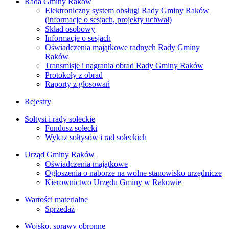
Rada Gminy Raków
Elektroniczny system obsługi Rady Gminy Raków
(informacje o sesjach, projekty uchwał)
Skład osobowy
Informacje o sesjach
Oświadczenia majątkowe radnych Rady Gminy
Raków
Transmisje i nagrania obrad Rady Gminy Raków
Protokoły z obrad
Raporty z głosowań
Rejestry
Sołtysi i rady sołeckie
Fundusz sołecki
Wykaz sołtysów i rad sołeckich
Urząd Gminy Raków
Oświadczenia majątkowe
Ogłoszenia o naborze na wolne stanowisko urzędnicze
Kierownictwo Urzędu Gminy w Rakowie
Wartości materialne
Sprzedaż
Wojsko, sprawy obronne