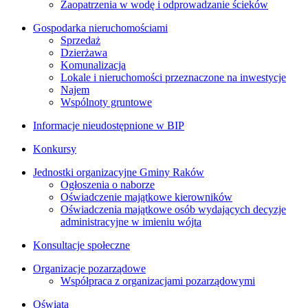
Zaopatrzenia w wodę i odprowadzanie ścieków
Gospodarka nieruchomościami
Sprzedaż
Dzierżawa
Komunalizacja
Lokale i nieruchomości przeznaczone na inwestycje
Najem
Wspólnoty gruntowe
Informacje nieudostępnione w BIP
Konkursy
Jednostki organizacyjne Gminy Raków
Ogłoszenia o naborze
Oświadczenie majątkowe kierowników
Oświadczenia majątkowe osób wydających decyzje
administracyjne w imieniu wójta
Konsultacje społeczne
Organizacje pozarządowe
Współpraca z organizacjami pozarządowymi
Oświata