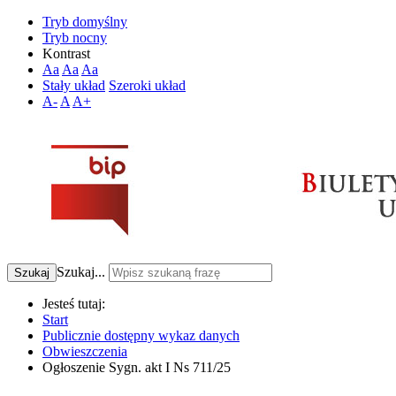
Tryb domyślny
Tryb nocny
Kontrast
Aa
Aa
Aa
Stały układ
Szeroki układ
A-
A
A+
Szukaj...
Szukaj
Jesteś tutaj:
Start
Publicznie dostępny wykaz danych
Obwieszczenia
Ogłoszenie Sygn. akt I Ns 711/25