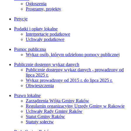
Ogłoszenia
Programy, projekty
Petycje
Podatki i opłaty lokalne
Interpretacje podatkowe
Uchwały podatkowe
Pomoc publiczna
Wykaz osób, którym udzielono pomocy publicznej
Publicznie dostępny wykaz danych
Publicznie dostępny wykaz danych - prowadzony od
lipca 2025 r.
Wykaz prowadzony od 2015 r. do lipca 2025 r.
Obwieszczenia
Prawo lokalne
Zarządzenia Wójta Gminy Raków
Regulamin organizacyjny Urzędy Gminy w Rakowie
Uchwały Rady Gminy Raków
Statut Gminy Raków
Statuty sołectw