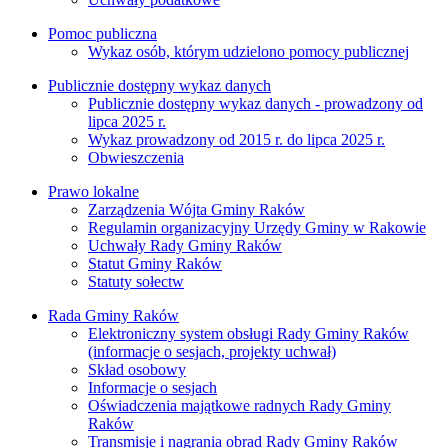
Pomoc publiczna
Wykaz osób, którym udzielono pomocy publicznej
Publicznie dostępny wykaz danych
Publicznie dostępny wykaz danych - prowadzony od
lipca 2025 r.
Wykaz prowadzony od 2015 r. do lipca 2025 r.
Obwieszczenia
Prawo lokalne
Zarządzenia Wójta Gminy Raków
Regulamin organizacyjny Urzędy Gminy w Rakowie
Uchwały Rady Gminy Raków
Statut Gminy Raków
Statuty sołectw
Rada Gminy Raków
Elektroniczny system obsługi Rady Gminy Raków
(informacje o sesjach, projekty uchwał)
Skład osobowy
Informacje o sesjach
Oświadczenia majątkowe radnych Rady Gminy
Raków
Transmisje i nagrania obrad Rady Gminy Raków