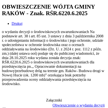
OBWIESZCZENIE WÓJTA GMINY
RAKÓW - Znak. RŚR.6220.6.2025
Drukuj
o wydaniu decyzji o środowiskowych uwarunkowaniach Na
podstawie art. 38 i art. 85 ust. 3 ustawy z dnia 3 października 2008
r. o udostępnianiu informacji o środowisku i jego ochronie, udziale
społeczeństwa w ochronie środowiska oraz o ocenach
oddziaływania na środowisko (Dz. U. z 2024 r. poz. 1112 z późn.
zm.) (dalej ustawa ooś) podaje się do publicznej wiadomości, że
dnia 28.10.2025 roku wydana została decyzja znak:
RŚR.6220.6.2025 o środowiskowych uwarunkowaniach dla
przedsięwzięcia pn.,, Opracowanie dokumentacji na
budowę/przebudowę dróg na terenie gm. Raków- Budowa drogi w
Nowej Hucie (ok. 1200 mb)” orzekająca brak potrzeby
przeprowadzenia oceny oddziaływania przedsięwzięcia na
środowisko.
Załączniki
Obwieszczenie o wydaniu decyzji