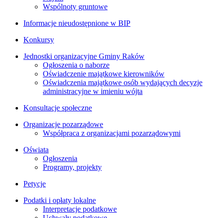
Wspólnoty gruntowe
Informacje nieudostępnione w BIP
Konkursy
Jednostki organizacyjne Gminy Raków
Ogłoszenia o naborze
Oświadczenie majątkowe kierowników
Oświadczenia majątkowe osób wydających decyzje
administracyjne w imieniu wójta
Konsultacje społeczne
Organizacje pozarządowe
Współpraca z organizacjami pozarządowymi
Oświata
Ogłoszenia
Programy, projekty
Petycje
Podatki i opłaty lokalne
Interpretacje podatkowe
Uchwały podatkowe