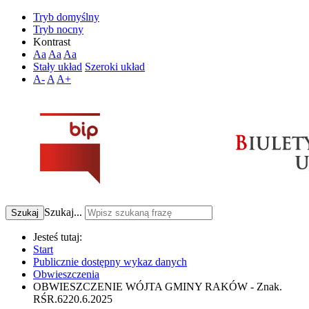
Tryb domyślny
Tryb nocny
Kontrast
Aa
Aa
Aa
Stały układ
Szeroki układ
A-
A
A+
Szukaj...
Szukaj
Jesteś tutaj:
Start
Publicznie dostępny wykaz danych
Obwieszczenia
OBWIESZCZENIE WÓJTA GMINY RAKÓW - Znak.
RŚR.6220.6.2025