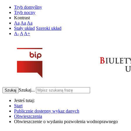
Tryb domyślny
Tryb nocny
Kontrast
Aa
Aa
Aa
Stały układ
Szeroki układ
A-
A
A+
Szukaj...
Szukaj
Jesteś tutaj:
Start
Publicznie dostępny wykaz danych
Obwieszczenia
Obwieszczenie o wydaniu pozwolenia wodnoprawnego