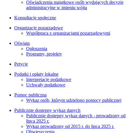
Oświadczenia majątkowe osób wydających decyzje
administracyjne w imieniu wójta
Konsultacje społeczne
Organizacje pozarządowe
Współpraca z organizacjami pozarządowymi
Oświata
Ogłoszenia
Programy, projekty
Petycje
Podatki i opłaty lokalne
Interpretacje podatkowe
Uchwały podatkowe
Pomoc publiczna
Wykaz osób, którym udzielono pomocy publicznej
Publicznie dostępny wykaz danych
Publicznie dostępny wykaz danych - prowadzony od
lipca 2025 r.
Wykaz prowadzony od 2015 r. do lipca 2025 r.
Obwieszczenia