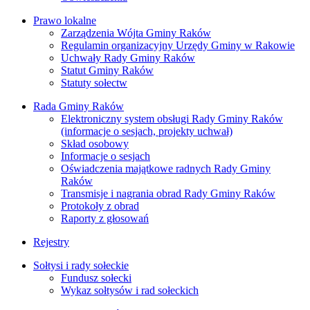
Prawo lokalne
Zarządzenia Wójta Gminy Raków
Regulamin organizacyjny Urzędy Gminy w Rakowie
Uchwały Rady Gminy Raków
Statut Gminy Raków
Statuty sołectw
Rada Gminy Raków
Elektroniczny system obsługi Rady Gminy Raków
(informacje o sesjach, projekty uchwał)
Skład osobowy
Informacje o sesjach
Oświadczenia majątkowe radnych Rady Gminy
Raków
Transmisje i nagrania obrad Rady Gminy Raków
Protokoły z obrad
Raporty z głosowań
Rejestry
Sołtysi i rady sołeckie
Fundusz sołecki
Wykaz sołtysów i rad sołeckich