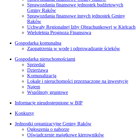
Sprawozdania finansowe jednostek budżetowych
Gminy Raków
Sprawozdania finansowe innych jednostek Gminy
Raków
Uchwały Regionalnej Izby Obrachunkowej w Kielcach
Wieloletnia Prognoza Finansowa
Gospodarka komunalna
Zaopatrzenia w wodę i odprowadzanie ścieków
Gospodarka nieruchomościami
Sprzedaż
Dzierżawa
Komunalizacja
Lokale i nieruchomości przeznaczone na inwestycje
Najem
Wspólnoty gruntowe
Informacje nieudostępnione w BIP
Konkursy
Jednostki organizacyjne Gminy Raków
Ogłoszenia o naborze
Oświadczenie majątkowe kierowników