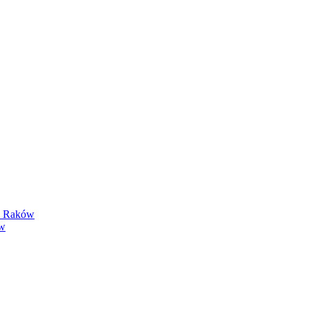
y Raków
ów