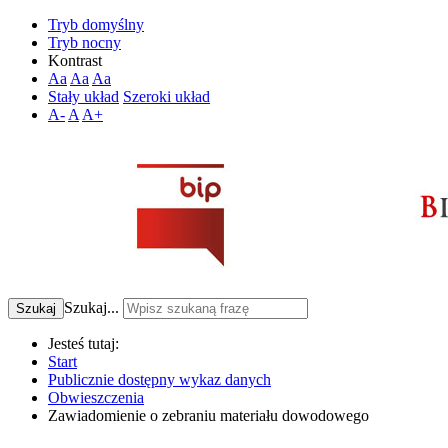
Tryb domyślny
Tryb nocny
Kontrast
Aa
Aa
Aa
Stały układ
Szeroki układ
A-
A
A+
Szukaj...
Szukaj
Jesteś tutaj:
Start
Publicznie dostępny wykaz danych
Obwieszczenia
Zawiadomienie o zebraniu materiału dowodowego