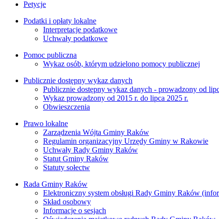
Petycje
Podatki i opłaty lokalne
Interpretacje podatkowe
Uchwały podatkowe
Pomoc publiczna
Wykaz osób, którym udzielono pomocy publicznej
Publicznie dostępny wykaz danych
Publicznie dostępny wykaz danych - prowadzony od lipc
Wykaz prowadzony od 2015 r. do lipca 2025 r.
Obwieszczenia
Prawo lokalne
Zarządzenia Wójta Gminy Raków
Regulamin organizacyjny Urzędy Gminy w Rakowie
Uchwały Rady Gminy Raków
Statut Gminy Raków
Statuty sołectw
Rada Gminy Raków
Elektroniczny system obsługi Rady Gminy Raków (inform
Skład osobowy
Informacje o sesjach