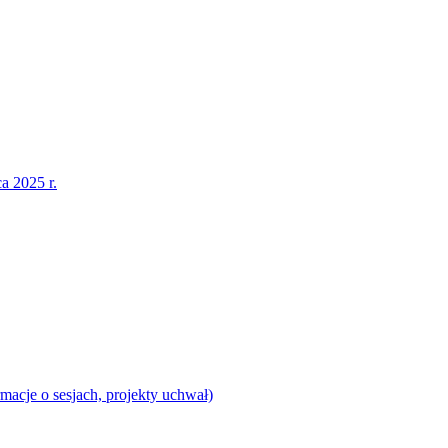
a 2025 r.
acje o sesjach, projekty uchwał)