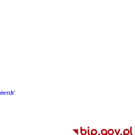
bowych
"