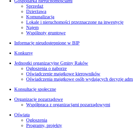
Gospodarka nieruchomościami
Sprzedaż
Dzierżawa
Komunalizacja
Lokale i nieruchomości przeznaczone na inwestycje
Najem
Wspólnoty gruntowe
Informacje nieudostępnione w BIP
Konkursy
Jednostki organizacyjne Gminy Raków
Ogłoszenia o naborze
Oświadczenie majątkowe kierowników
Oświadczenia majątkowe osób wydających decyzje admin
Konsultacje społeczne
Organizacje pozarządowe
Współpraca z organizacjami pozarządowymi
Oświata
Ogłoszenia
Programy, projekty