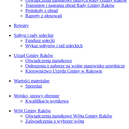
Oświadczenia majątkowe radnych Rady Gminy Raków
Transmisje i nagrania obrad Rady Gminy Raków
Protokoły z obrad
Raporty z głosowań
Rejestry
Sołtysi i rady sołeckie
Fundusz sołecki
Wykaz sołtysów i rad sołeckich
Urząd Gminy Raków
Oświadczenia majątkowe
Ogłoszenia o naborze na wolne stanowisko urzędnicze
Kierownictwo Urzędu Gminy w Rakowie
Wartości materialne
Sprzedaż
Wojsko, sprawy obronne
Kwalifikacja wojskowa
Wójt Gminy Raków
Oświadczenia majątkowe Wójta Gminy Raków
Zaświadczenia o wyborze wójta