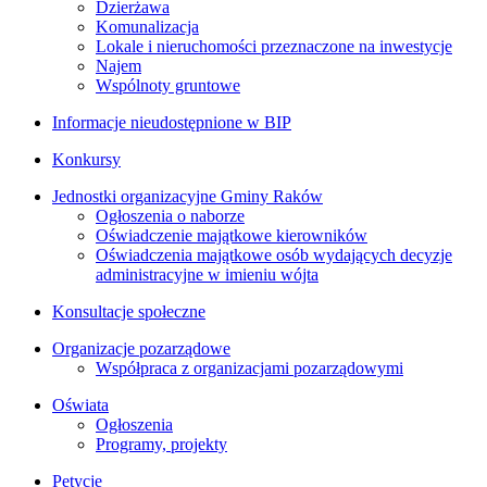
Dzierżawa
Komunalizacja
Lokale i nieruchomości przeznaczone na inwestycje
Najem
Wspólnoty gruntowe
Informacje nieudostępnione w BIP
Konkursy
Jednostki organizacyjne Gminy Raków
Ogłoszenia o naborze
Oświadczenie majątkowe kierowników
Oświadczenia majątkowe osób wydających decyzje
administracyjne w imieniu wójta
Konsultacje społeczne
Organizacje pozarządowe
Współpraca z organizacjami pozarządowymi
Oświata
Ogłoszenia
Programy, projekty
Petycje