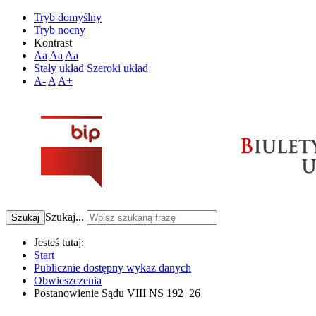
Tryb domyślny
Tryb nocny
Kontrast
Aa
Aa
Aa
Stały układ
Szeroki układ
A-
A
A+
Szukaj...
Szukaj
Jesteś tutaj:
Start
Publicznie dostępny wykaz danych
Obwieszczenia
Postanowienie Sądu VIII NS 192_26