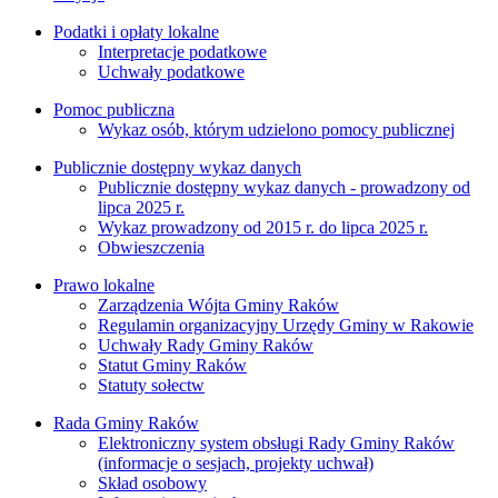
Podatki i opłaty lokalne
Interpretacje podatkowe
Uchwały podatkowe
Pomoc publiczna
Wykaz osób, którym udzielono pomocy publicznej
Publicznie dostępny wykaz danych
Publicznie dostępny wykaz danych - prowadzony od
lipca 2025 r.
Wykaz prowadzony od 2015 r. do lipca 2025 r.
Obwieszczenia
Prawo lokalne
Zarządzenia Wójta Gminy Raków
Regulamin organizacyjny Urzędy Gminy w Rakowie
Uchwały Rady Gminy Raków
Statut Gminy Raków
Statuty sołectw
Rada Gminy Raków
Elektroniczny system obsługi Rady Gminy Raków
(informacje o sesjach, projekty uchwał)
Skład osobowy