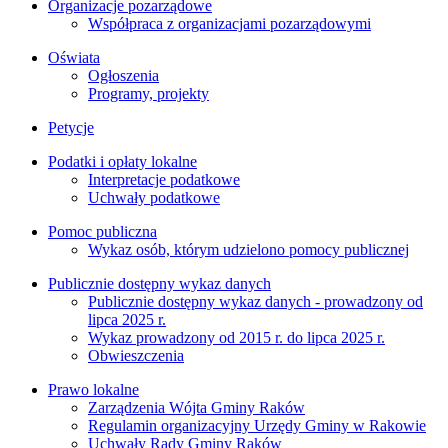
Organizacje pozarządowe
Współpraca z organizacjami pozarządowymi
Oświata
Ogłoszenia
Programy, projekty
Petycje
Podatki i opłaty lokalne
Interpretacje podatkowe
Uchwały podatkowe
Pomoc publiczna
Wykaz osób, którym udzielono pomocy publicznej
Publicznie dostępny wykaz danych
Publicznie dostępny wykaz danych - prowadzony od
lipca 2025 r.
Wykaz prowadzony od 2015 r. do lipca 2025 r.
Obwieszczenia
Prawo lokalne
Zarządzenia Wójta Gminy Raków
Regulamin organizacyjny Urzędy Gminy w Rakowie
Uchwały Rady Gminy Raków