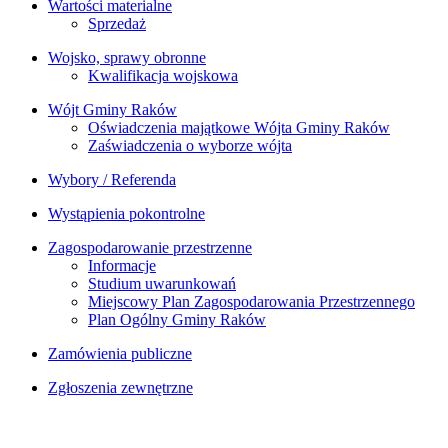
Wartości materialne
Sprzedaż
Wojsko, sprawy obronne
Kwalifikacja wojskowa
Wójt Gminy Raków
Oświadczenia majątkowe Wójta Gminy Raków
Zaświadczenia o wyborze wójta
Wybory / Referenda
Wystąpienia pokontrolne
Zagospodarowanie przestrzenne
Informacje
Studium uwarunkowań
Miejscowy Plan Zagospodarowania Przestrzennego
Plan Ogólny Gminy Raków
Zamówienia publiczne
Zgłoszenia zewnętrzne