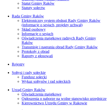
Statut Gminy Raków
Statuty sołectw
Rada Gminy Raków
Elektroniczny system obsługi Rady Gminy Raków
(informacje o sesjach, projekty uchwał)
Skład osobowy
Informacje o sesjach
Oświadczenia majątkowe radnych Rady Gminy
Raków
Transmisje i nagrania obrad Rady Gminy Raków
Protokoły z obrad
Raporty z głosowań
Rejestry
Sołtysi i rady sołeckie
Fundusz sołecki
Wykaz sołtysów i rad sołeckich
Urząd Gminy Raków
Oświadczenia majątkowe
Ogłoszenia o naborze na wolne stanowisko urzędnicze
Kierownictwo Urzędu Gminy w Rakowie