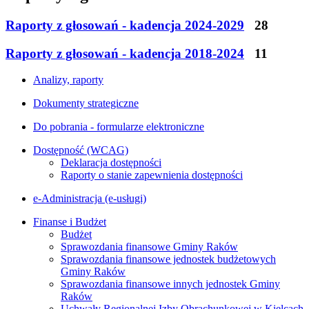
Raporty z głosowań - kadencja 2024-2029
28
Raporty z głosowań - kadencja 2018-2024
11
Analizy, raporty
Dokumenty strategiczne
Do pobrania - formularze elektroniczne
Dostępność (WCAG)
Deklaracja dostępności
Raporty o stanie zapewnienia dostępności
e-Administracja (e-usługi)
Finanse i Budżet
Budżet
Sprawozdania finansowe Gminy Raków
Sprawozdania finansowe jednostek budżetowych
Gminy Raków
Sprawozdania finansowe innych jednostek Gminy
Raków
Uchwały Regionalnej Izby Obrachunkowej w Kielcach