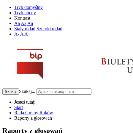
Tryb domyślny
Tryb nocny
Kontrast
Aa
Aa
Aa
Stały układ
Szeroki układ
A-
A
A+
Szukaj...
Szukaj
Jesteś tutaj:
Start
Rada Gminy Raków
Raporty z głosowań
Raporty z głosowań