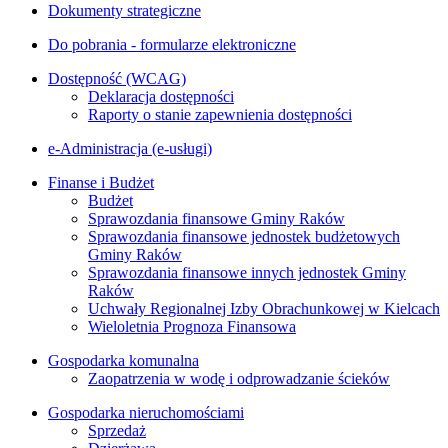
Dokumenty strategiczne
Do pobrania - formularze elektroniczne
Dostępność (WCAG)
Deklaracja dostępności
Raporty o stanie zapewnienia dostępności
e-Administracja (e-usługi)
Finanse i Budżet
Budżet
Sprawozdania finansowe Gminy Raków
Sprawozdania finansowe jednostek budżetowych
Gminy Raków
Sprawozdania finansowe innych jednostek Gminy
Raków
Uchwały Regionalnej Izby Obrachunkowej w Kielcach
Wieloletnia Prognoza Finansowa
Gospodarka komunalna
Zaopatrzenia w wodę i odprowadzanie ścieków
Gospodarka nieruchomościami
Sprzedaż