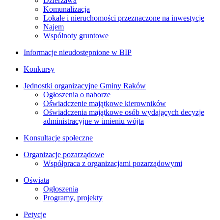
Dzierżawa
Komunalizacja
Lokale i nieruchomości przeznaczone na inwestycje
Najem
Wspólnoty gruntowe
Informacje nieudostępnione w BIP
Konkursy
Jednostki organizacyjne Gminy Raków
Ogłoszenia o naborze
Oświadczenie majątkowe kierowników
Oświadczenia majątkowe osób wydających decyzje
administracyjne w imieniu wójta
Konsultacje społeczne
Organizacje pozarządowe
Współpraca z organizacjami pozarządowymi
Oświata
Ogłoszenia
Programy, projekty
Petycje