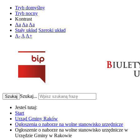
Tryb domyślny
Tryb nocny
Kontrast
Aa
Aa
Aa
Stały układ
Szeroki układ
A-
A
A+
Szukaj...
Szukaj
Jesteś tutaj:
Start
Urząd Gminy Raków
Ogłoszenia o naborze na wolne stanowisko urzędnicze
Ogłoszenie o naborze na wolne stanowisko urzędnicze w
Urzędzie Gminy w Rakowie