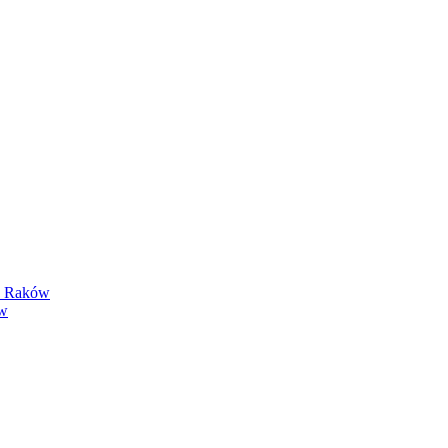
y Raków
ów