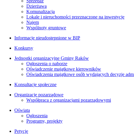
Sprzedaż
Dzierżawa
Komunalizacja
Lokale i nieruchomości przeznaczone na inwestycje
Najem
Wspólnoty gruntowe
Informacje nieudostępnione w BIP
Konkursy
Jednostki organizacyjne Gminy Raków
Ogłoszenia o naborze
Oświadczenie majątkowe kierowników
Oświadczenia majątkowe osób wydających decyzje admin
Konsultacje społeczne
Organizacje pozarządowe
Współpraca z organizacjami pozarządowymi
Oświata
Ogłoszenia
Programy, projekty
Petycje