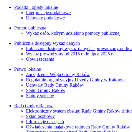
Podatki i opłaty lokalne
Interpretacje podatkowe
Uchwały podatkowe
Pomoc publiczna
Wykaz osób, którym udzielono pomocy publicznej
Publicznie dostępny wykaz danych
Publicznie dostępny wykaz danych - prowadzony od lipc
Wykaz prowadzony od 2015 r. do lipca 2025 r.
Obwieszczenia
Prawo lokalne
Zarządzenia Wójta Gminy Raków
Regulamin organizacyjny Urzędy Gminy w Rakowie
Uchwały Rady Gminy Raków
Statut Gminy Raków
Statuty sołectw
Rada Gminy Raków
Elektroniczny system obsługi Rady Gminy Raków (inform
Skład osobowy
Informacje o sesjach
Oświadczenia majątkowe radnych Rady Gminy Raków