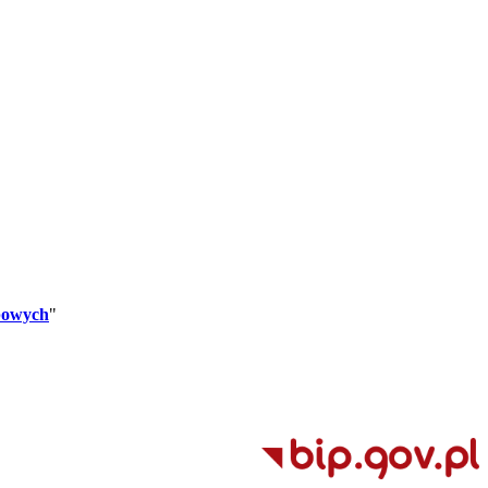
bowych
"