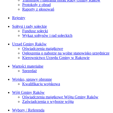
Transmisje i nagrania obrad Rady Gminy Raków
Protokoły z obrad
Raporty z głosowań
Rejestry
Sołtysi i rady sołeckie
Fundusz sołecki
Wykaz sołtysów i rad sołeckich
Urząd Gminy Raków
Oświadczenia majątkowe
Ogłoszenia o naborze na wolne stanowisko urzędnicze
Kierownictwo Urzędu Gminy w Rakowie
Wartości materialne
Sprzedaż
Wojsko, sprawy obronne
Kwalifikacja wojskowa
Wójt Gminy Raków
Oświadczenia majątkowe Wójta Gminy Raków
Zaświadczenia o wyborze wójta
Wybory / Referenda