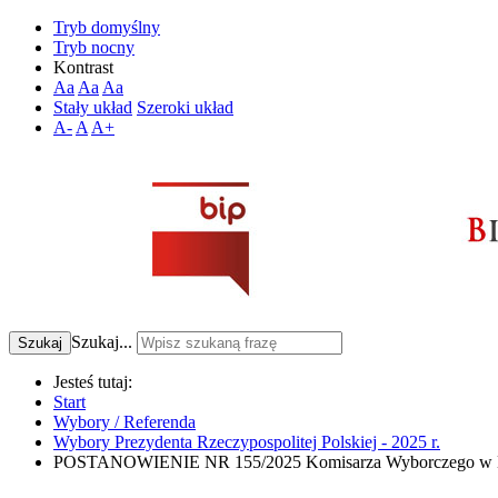
Tryb domyślny
Tryb nocny
Kontrast
Aa
Aa
Aa
Stały układ
Szeroki układ
A-
A
A+
Szukaj...
Szukaj
Jesteś tutaj:
Start
Wybory / Referenda
Wybory Prezydenta Rzeczypospolitej Polskiej - 2025 r.
POSTANOWIENIE NR 155/2025 Komisarza Wyborczego w Kiel