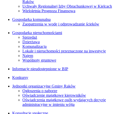
Raków
Uchwały Regionalnej Izby Obrachunkowej w Kielcach
Wieloletnia Prognoza Finansowa
Gospodarka komunalna
Zaopatrzenia w wodę i odprowadzanie ścieków
Gospodarka nieruchomościami
Sprzedaż
Dzierżawa
Komunalizacja
Lokale i nieruchomości przeznaczone na inwestycje
Najem
Wspólnoty gruntowe
Informacje nieudostępnione w BIP
Konkursy
Jednostki organizacyjne Gminy Raków
Ogłoszenia o naborze
Oświadczenie majątkowe kierowników
Oświadczenia majątkowe osób wydających decyzje
administracyjne w imieniu wójta
Konsultacje społeczne