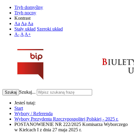
Tryb domyślny
Tryb nocny
Kontrast
Aa
Aa
Aa
Stały układ
Szeroki układ
A-
A
A+
Szukaj...
Szukaj
Jesteś tutaj:
Start
Wybory / Referenda
Wybory Prezydenta Rzeczypospolitej Polskiej - 2025 r.
POSTANOWIENIE NR 222/2025 Komisarza Wyborczego
w Kielcach I z dnia 27 maja 2025 r.