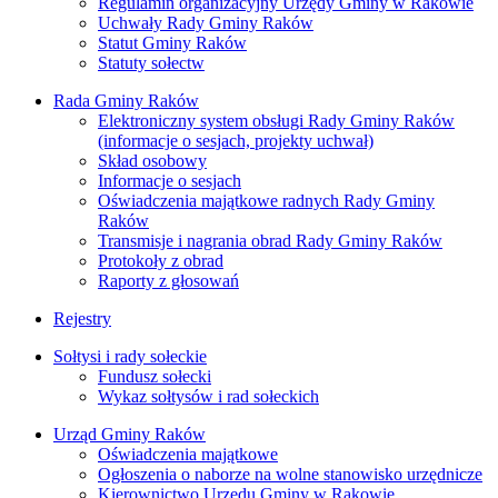
Regulamin organizacyjny Urzędy Gminy w Rakowie
Uchwały Rady Gminy Raków
Statut Gminy Raków
Statuty sołectw
Rada Gminy Raków
Elektroniczny system obsługi Rady Gminy Raków
(informacje o sesjach, projekty uchwał)
Skład osobowy
Informacje o sesjach
Oświadczenia majątkowe radnych Rady Gminy
Raków
Transmisje i nagrania obrad Rady Gminy Raków
Protokoły z obrad
Raporty z głosowań
Rejestry
Sołtysi i rady sołeckie
Fundusz sołecki
Wykaz sołtysów i rad sołeckich
Urząd Gminy Raków
Oświadczenia majątkowe
Ogłoszenia o naborze na wolne stanowisko urzędnicze
Kierownictwo Urzędu Gminy w Rakowie