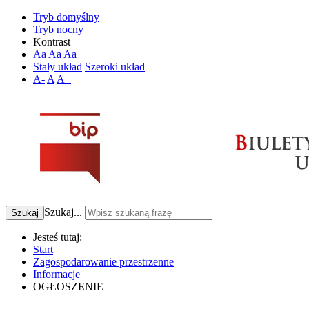
Tryb domyślny
Tryb nocny
Kontrast
Aa
Aa
Aa
Stały układ
Szeroki układ
A-
A
A+
Szukaj...
Szukaj
Jesteś tutaj:
Start
Zagospodarowanie przestrzenne
Informacje
OGŁOSZENIE