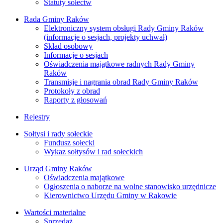
Statuty sołectw
Rada Gminy Raków
Elektroniczny system obsługi Rady Gminy Raków
(informacje o sesjach, projekty uchwał)
Skład osobowy
Informacje o sesjach
Oświadczenia majątkowe radnych Rady Gminy
Raków
Transmisje i nagrania obrad Rady Gminy Raków
Protokoły z obrad
Raporty z głosowań
Rejestry
Sołtysi i rady sołeckie
Fundusz sołecki
Wykaz sołtysów i rad sołeckich
Urząd Gminy Raków
Oświadczenia majątkowe
Ogłoszenia o naborze na wolne stanowisko urzędnicze
Kierownictwo Urzędu Gminy w Rakowie
Wartości materialne
Sprzedaż