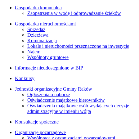
Gospodarka komunalna
Zaopatrzenia w wodę i odprowadzanie ścieków
Gospodarka nieruchomościami
Sprzedaż
Dzierżawa
Komunalizacja
Lokale i nieruchomości przeznaczone na inwestycje
Najem
Wspólnoty gruntowe
Informacje nieudostępnione w BIP
Konkursy
Jednostki organizacyjne Gminy Raków
Ogłoszenia o naborze
Oświadczenie majątkowe kierowników
Oświadczenia majątkowe osób wydających decyzje
administracyjne w imieniu wójta
Konsultacje społeczne
Organizacje pozarządowe
Współpraca z organizacjami pozarządowymi